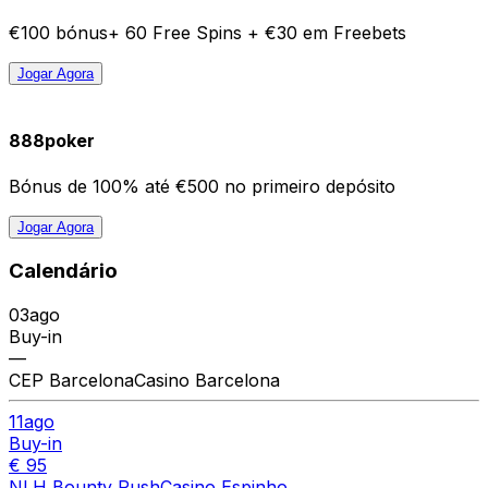
€100 bónus+ 60 Free Spins + €30 em Freebets
Jogar Agora
888poker
Bónus de 100% até €500 no primeiro depósito
Jogar Agora
Calendário
03
ago
Buy-in
—
CEP Barcelona
Casino Barcelona
11
ago
Buy-in
€ 95
NLH Bounty Rush
Casino Espinho