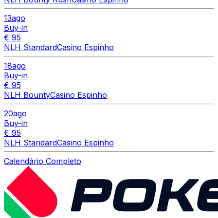
13
ago
Buy-in
€ 95
NLH Standard
Casino Espinho
18
ago
Buy-in
€ 95
NLH Bounty
Casino Espinho
20
ago
Buy-in
€ 95
NLH Standard
Casino Espinho
Calendário Completo