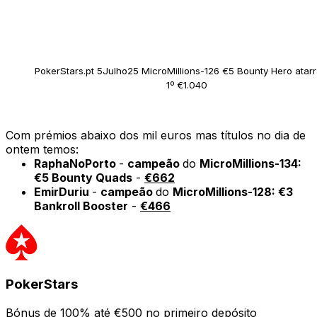
PokerStars.pt 5Julho25 MicroMillions-126 €5 Bounty Hero atar
1º €1.040
Com prémios abaixo dos mil euros mas títulos no dia de
ontem temos:
RaphaNoPorto
-
campeão
do
MicroMillions-134:
€5 Bounty Quads
-
€662
EmirDuriu
-
campeão
do
MicroMillions-128: €3
Bankroll Booster
-
€466
PokerStars
Bónus de 100% até €500 no primeiro depósito