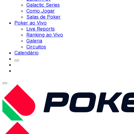
Galactic Series
Como Jogar
Salas de Poker
Poker ao Vivo
Live Reports
Ranking ao Vivo
Galeria
Circuitos
Calendário