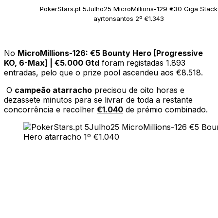
PokerStars.pt 5Julho25 MicroMillions-129 €30 Giga Stack
ayrtonsantos 2º €1.343
No
MicroMillions-126: €5 Bounty Hero [Progressive
KO, 6-Max] | €5.000 Gtd
foram registadas 1.893
entradas, pelo que o prize pool ascendeu aos €8.518.
O
campeão
atarracho
precisou de oito horas e
dezassete minutos para se livrar de toda a restante
concorrência e recolher
€1.040
de prémio combinado.