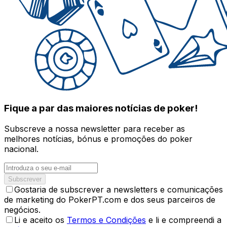
Fique a par das maiores notícias de poker!
Subscreve a nossa newsletter para receber as
melhores notícias, bónus e promoções do poker
nacional.
Subscrever
Gostaria de subscrever a newsletters e comunicações
de marketing do PokerPT.com e dos seus parceiros de
negócios.
Li e aceito os
Termos e Condições
e li e compreendi a