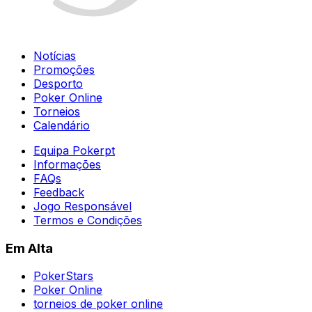
Notícias
Promoções
Desporto
Poker Online
Torneios
Calendário
Equipa Pokerpt
Informações
FAQs
Feedback
Jogo Responsável
Termos e Condições
Em Alta
PokerStars
Poker Online
torneios de poker online