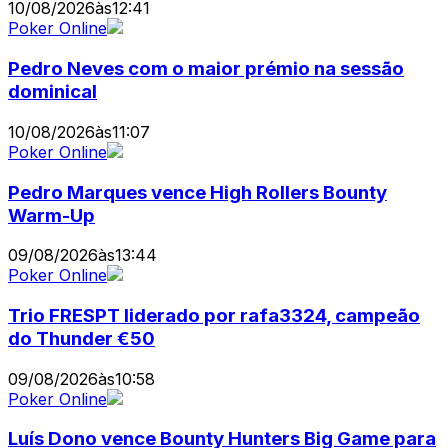
10/08/2026
às
12:41
Poker Online
Pedro Neves com o maior prémio na sessão
dominical
10/08/2026
às
11:07
Poker Online
Pedro Marques vence High Rollers Bounty
Warm-Up
09/08/2026
às
13:44
Poker Online
Trio FRESPT liderado por rafa3324, campeão
do Thunder €50
09/08/2026
às
10:58
Poker Online
Luís Dono vence Bounty Hunters Big Game para