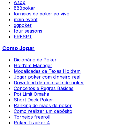
wsop
888poker
torneios de poker ao vivo
main event
ggpoker
four seasons
FRESPT
Como Jogar
Dicionário de Poker
Hold’em Manager
Modalidades de Texas Hold’em
Jogar poker com dinheiro real
Download de uma sala de poker
Conceitos e Regras Básicas
Pot Limit Omaha
Short Deck Poker
Ranking de mãos de poker
Como realizar um depósito
Torneios freeroll
Poker Tracker 4