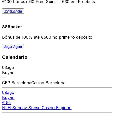
€100 bónus+ 60 Free Spins + €30 em Freebets
Jogar Agora
888poker
Bónus de 100% até €500 no primeiro depósito
Jogar Agora
Calendário
03
ago
Buy-in
—
CEP Barcelona
Casino Barcelona
09
ago
Buy-in
€ 55
NLH Sunday Sunset
Casino Espinho