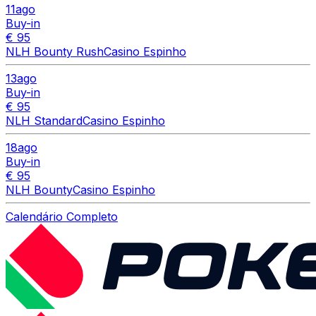
11
ago
Buy-in
€ 95
NLH Bounty Rush
Casino Espinho
13
ago
Buy-in
€ 95
NLH Standard
Casino Espinho
18
ago
Buy-in
€ 95
NLH Bounty
Casino Espinho
Calendário Completo