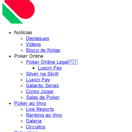
Notícias
Destaques
Vídeos
Bloco de Notas
Poker Online
Poker Online Legal🇵🇹
Luxon Pay
Silver na Skrill
Luxon Pay
Galactic Series
Como Jogar
Salas de Poker
Poker ao Vivo
Live Reports
Ranking ao Vivo
Galeria
Circuitos