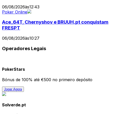
06/08/2026
às
12:43
Poker Online
Ace_64T, Chernyshov e BRUUH.pt conquistam
FRESPT
06/08/2026
às
10:27
Operadores Legais
PokerStars
Bónus de 100% até €500 no primeiro depósito
Jogar Agora
Solverde.pt