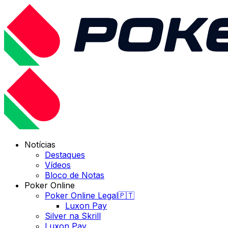
Notícias
Destaques
Vídeos
Bloco de Notas
Poker Online
Poker Online Legal🇵🇹
Luxon Pay
Silver na Skrill
Luxon Pay