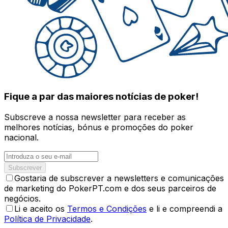
Fique a par das maiores notícias de poker!
Subscreve a nossa newsletter para receber as
melhores notícias, bónus e promoções do poker
nacional.
Subscrever
Gostaria de subscrever a newsletters e comunicações
de marketing do PokerPT.com e dos seus parceiros de
negócios.
Li e aceito os
Termos e Condições
e li e compreendi a
Política de Privacidade
.