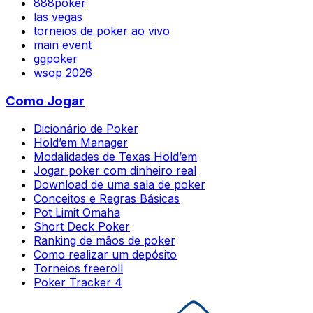
888poker
las vegas
torneios de poker ao vivo
main event
ggpoker
wsop 2026
Como Jogar
Dicionário de Poker
Hold’em Manager
Modalidades de Texas Hold’em
Jogar poker com dinheiro real
Download de uma sala de poker
Conceitos e Regras Básicas
Pot Limit Omaha
Short Deck Poker
Ranking de mãos de poker
Como realizar um depósito
Torneios freeroll
Poker Tracker 4