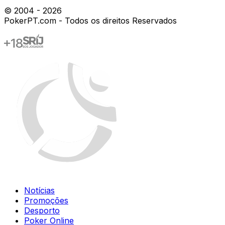
© 2004 -
2026
PokerPT.com - Todos os direitos Reservados
Notícias
Promoções
Desporto
Poker Online