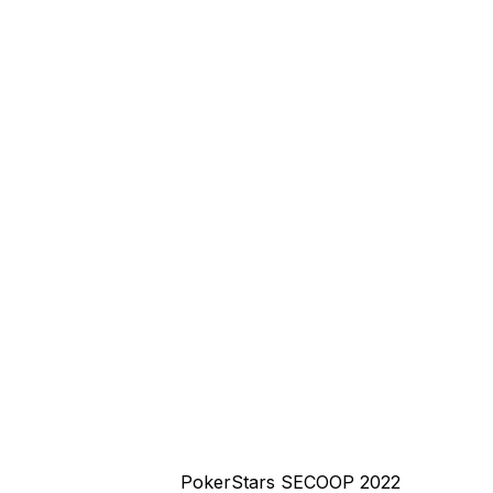
PokerStars SECOOP 2022