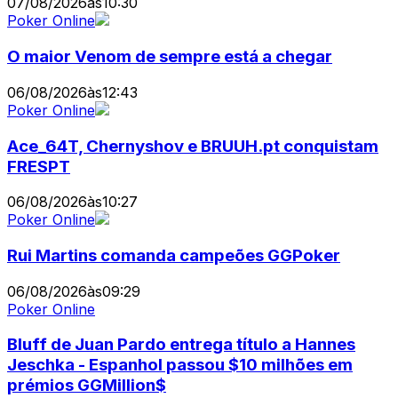
07/08/2026
às
10:30
Poker Online
O maior Venom de sempre está a chegar
06/08/2026
às
12:43
Poker Online
Ace_64T, Chernyshov e BRUUH.pt conquistam
FRESPT
06/08/2026
às
10:27
Poker Online
Rui Martins comanda campeões GGPoker
06/08/2026
às
09:29
Poker Online
Bluff de Juan Pardo entrega título a Hannes
Jeschka - Espanhol passou $10 milhões em
prémios GGMillion$