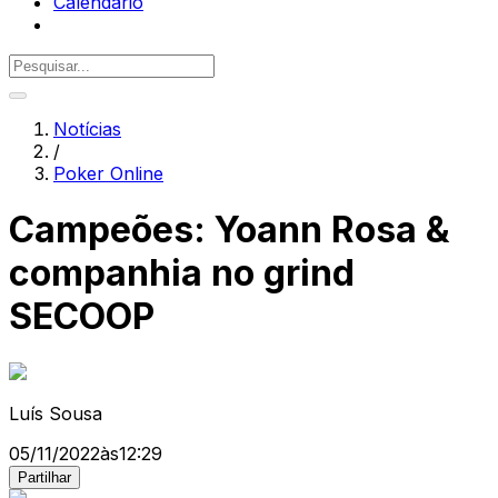
Calendário
Notícias
/
Poker Online
Campeões: Yoann Rosa &
companhia no grind
SECOOP
Luís Sousa
05/11/2022
às
12:29
Partilhar