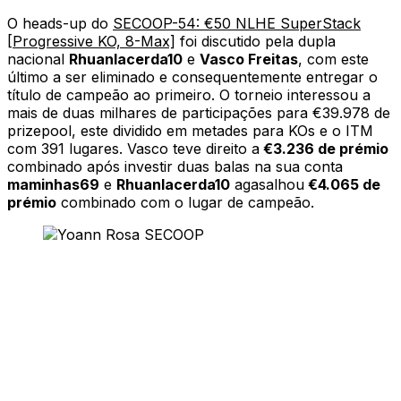
O heads-up do
SECOOP-54: €50 NLHE SuperStack
[Progressive KO, 8-Max]
foi discutido pela dupla
nacional
Rhuanlacerda10
e
Vasco Freitas
, com este
último a ser eliminado e consequentemente entregar o
título de campeão ao primeiro. O torneio interessou a
mais de duas milhares de participações para €39.978 de
prizepool, este dividido em metades para KOs e o ITM
com 391 lugares. Vasco teve direito a
€3.236 de prémio
combinado após investir duas balas na sua conta
maminhas69
e
Rhuanlacerda10
agasalhou
€4.065 de
prémio
combinado com o lugar de campeão.