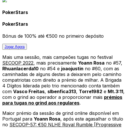
PokerStars
PokerStars
Bónus de 100% até €500 no primeiro depósito
Jogar
Agora
Mais uma sessão, mais campeões tugas no festival
SECOOP 2022
, mais precisamente
Yoann Rosa
no #57,
Rhuanlacerda10
no #54 e
joaojustin
no #60, com as
caminhadas de alguns destes a deixarem pelo caminho
compatriotas com direito a prémio de milhar. A Brigada
4 Dígitos liderada pelo trio mencionado conta também
com
Vasco Freitas
,
slbenfica313
,
Torre1982
e
Mt.3:11
,
com o grind ao operador a proporcionar mais
prémios
para tugas no grind aos regulares
.
Maior prémio da sessão de grind online disponível em
Portugal para
Yoann Rosa
, após este agasalhar o título
no
SECOOP-57: €50 NLHE Royal Rumble [Progressive