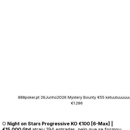
888poker.pt 26Junho2026 Mystery Bounty €55 ketuutuuuuuu
€1.286
O
Night on Stars Progressive KO €100 [6-Max] |
€15.000 Gtd
atraiu 194 entradas, pelo que se formou