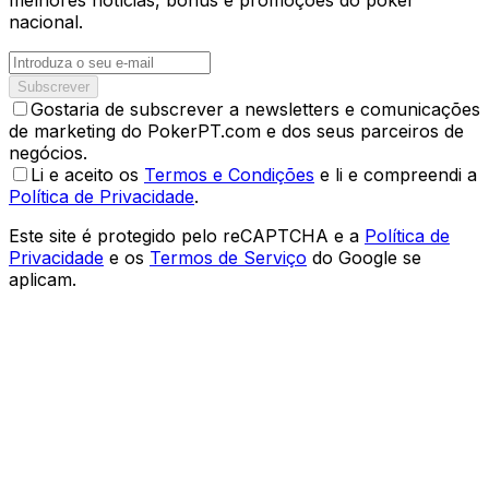
melhores notícias, bónus e promoções do poker
nacional.
Subscrever
Gostaria de subscrever a newsletters e comunicações
de marketing do PokerPT.com e dos seus parceiros de
negócios.
Li e aceito os
Termos e Condições
e li e compreendi a
Política de Privacidade
.
Este site é protegido pelo reCAPTCHA e a
Política de
Privacidade
e os
Termos de Serviço
do Google se
aplicam.