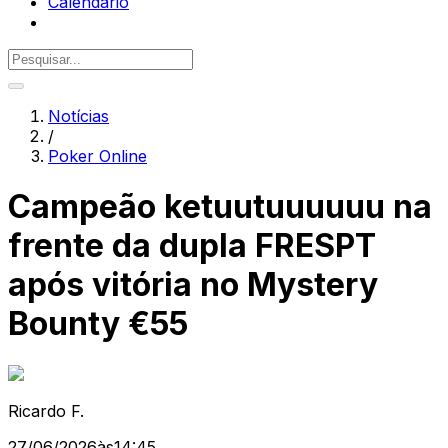
Calendário
Notícias
/
Poker Online
Campeão ketuutuuuuuu na
frente da dupla FRESPT
após vitória no Mystery
Bounty €55
Ricardo F.
27/06/2026
às
14:45