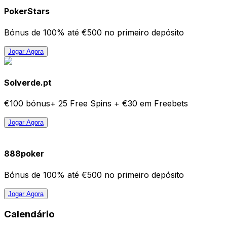
PokerStars
Bónus de 100% até €500 no primeiro depósito
Jogar Agora
Solverde.pt
€100 bónus+ 25 Free Spins + €30 em Freebets
Jogar Agora
888poker
Bónus de 100% até €500 no primeiro depósito
Jogar Agora
Calendário