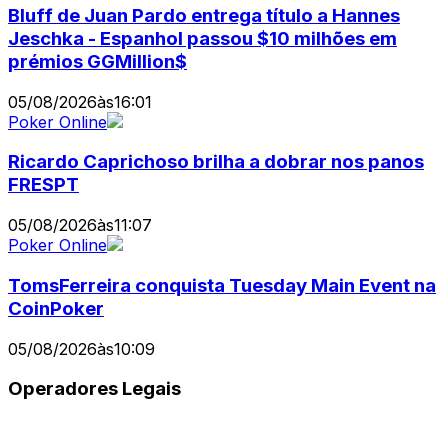
Bluff de Juan Pardo entrega título a Hannes
Jeschka - Espanhol passou $10 milhões em
prémios GGMillion$
05/08/2026
às
16:01
Poker Online
Ricardo Caprichoso brilha a dobrar nos panos
FRESPT
05/08/2026
às
11:07
Poker Online
TomsFerreira conquista Tuesday Main Event na
CoinPoker
05/08/2026
às
10:09
Operadores Legais