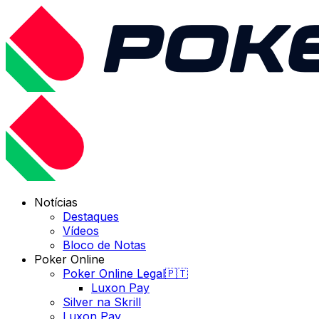
Notícias
Destaques
Vídeos
Bloco de Notas
Poker Online
Poker Online Legal🇵🇹
Luxon Pay
Silver na Skrill
Luxon Pay