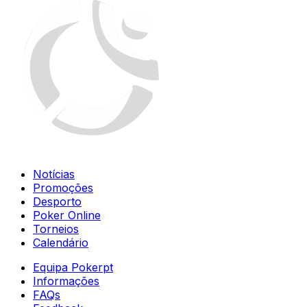
Notícias
Promoções
Desporto
Poker Online
Torneios
Calendário
Equipa Pokerpt
Informações
FAQs