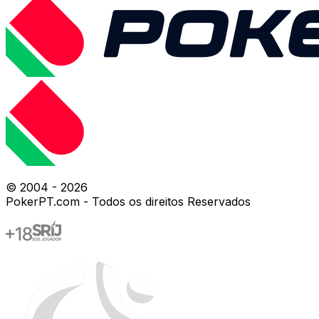
© 2004 -
2026
PokerPT.com - Todos os direitos Reservados