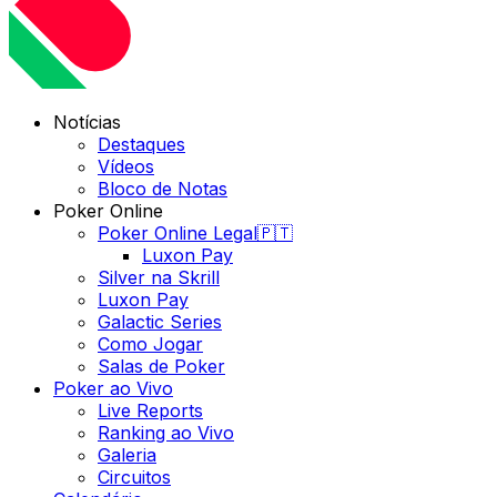
Notícias
Destaques
Vídeos
Bloco de Notas
Poker Online
Poker Online Legal🇵🇹
Luxon Pay
Silver na Skrill
Luxon Pay
Galactic Series
Como Jogar
Salas de Poker
Poker ao Vivo
Live Reports
Ranking ao Vivo
Galeria
Circuitos