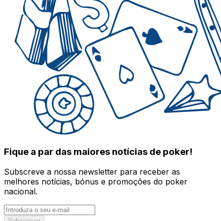
Fique a par das maiores notícias de poker!
Subscreve a nossa newsletter para receber as
melhores notícias, bónus e promoções do poker
nacional.
Subscrever