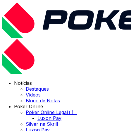
Notícias
Destaques
Vídeos
Bloco de Notas
Poker Online
Poker Online Legal🇵🇹
Luxon Pay
Silver na Skrill
Luxon Pay