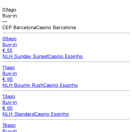
03
ago
Buy-in
—
CEP Barcelona
Casino Barcelona
09
ago
Buy-in
€ 55
NLH Sunday Sunset
Casino Espinho
11
ago
Buy-in
€ 95
NLH Bounty Rush
Casino Espinho
13
ago
Buy-in
€ 95
NLH Standard
Casino Espinho
18
ago
Buy-in