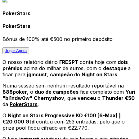
PokerStars
PokerStars
Bónus de 100% até €500 no primeiro depósito
Jogar
Agora
O nosso relatório diário
FRESPT
conta hoje com
dois
prémios
acima do milhar de euros, com o
destaque
a
ficar para
jgmcust
,
campeão
do
Night on Stars
.
Numa sessão sem nenhum resultado reportável na
888poker
, o
duo de campeões
fica completo com
Yuri
"
bl1ndw0w
" Chernyshov
, que
venceu
o
Thunder €50
da
PokerStars
.
O
Night on Stars Progressive KO €100 [6-Max] |
€20.000 Gtd
contou com 253 entradas, pelo que o
prize pool ficou cifrado em €22.770.
O luso
jgmcust
precisou de seis horas e oito minutos