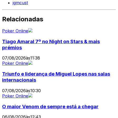
jgmcust
Relacionadas
Poker Online
Tiago Amaral 7º no Night on Stars & mais
prémios
07/08/2026
às
11:38
Poker Online
Triunfo e liderança de Miguel Lopes nas salas
internacionais
07/08/2026
às
10:30
Poker Online
O maior Venom de sempre está a chegar
06/08/2026
às
12:43