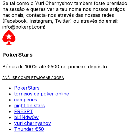
Se tal como o Yuri Chernyshov também foste premiado
na sessão e queres ver a teu nome nos nossos artigos
nacionais, contacta-nos através das nossas redes
(Facebook, Instagram, Twitter) ou através do email:
info@pokerpt.com!
PokerStars
Bónus de 100% até €500 no primeiro depósito
ANÁLISE COMPLETA
JOGAR AGORA
PokerStars
torneios de poker online
campeões
night on stars
FRESPT
bL1Ndw0w
yuri chernyshov
Thunder €50