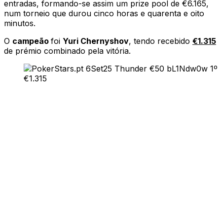
entradas, formando-se assim um prize pool de €6.165,
num torneio que durou cinco horas e quarenta e oito
minutos.
O
campeão
foi
Yuri Chernyshov
, tendo recebido
€1.315
de prémio combinado pela vitória.