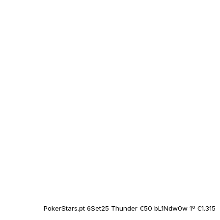
PokerStars.pt 6Set25 Thunder €50 bL1Ndw0w 1º €1.315