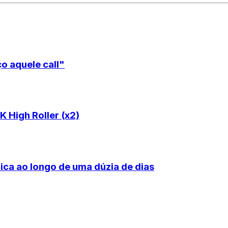
o aquele call"
 High Roller (x2)
pica ao longo de uma dúzia de dias