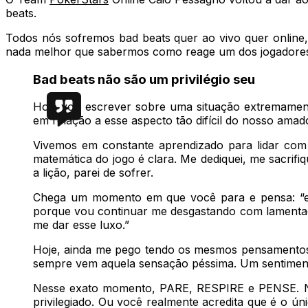
beats.
Todos nós sofremos bad beats quer ao vivo quer online,
nada melhor que sabermos como reage um dos jogadores 
Bad beats não são um privilégio seu
Hoje vou escrever sobre uma situação extremamente
em relação a esse aspecto tão difícil do nosso amado
Vivemos em constante aprendizado para lidar com
matemática do jogo é clara. Me dediquei, me sacrifiqu
a lição, parei de sofrer.
Chega um momento em que você para e pensa: “estud
porque vou continuar me desgastando com lamentaçõ
me dar esse luxo.”
Hoje, ainda me pego tendo os mesmos pensamentos
sempre vem aquela sensação péssima. Um sentimento 
Nesse exato momento, PARE, RESPIRE e PENSE. Não s
privilegiado. Ou você realmente acredita que é o ú