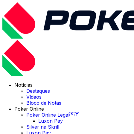
Notícias
Destaques
Vídeos
Bloco de Notas
Poker Online
Poker Online Legal🇵🇹
Luxon Pay
Silver na Skrill
Luxon Pay