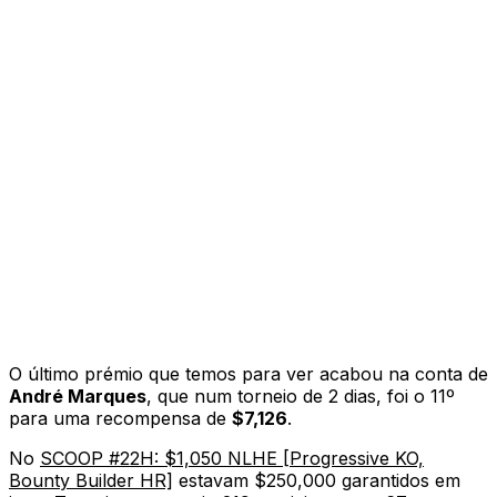
O último prémio que temos para ver acabou na conta de
André Marques
, que num torneio de 2 dias, foi o 11º
para uma recompensa de
$7,126
.
No
SCOOP #22H: $1,050 NLHE [Progressive KO,
Bounty Builder HR]
estavam $250,000 garantidos em