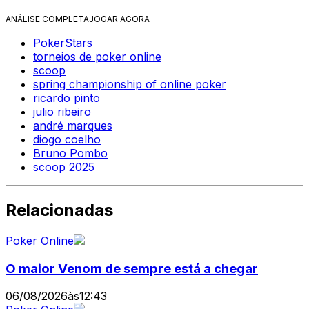
ANÁLISE COMPLETA
JOGAR AGORA
PokerStars
torneios de poker online
scoop
spring championship of online poker
ricardo pinto
julio ribeiro
andré marques
diogo coelho
Bruno Pombo
scoop 2025
Relacionadas
Poker Online
O maior Venom de sempre está a chegar
06/08/2026
às
12:43