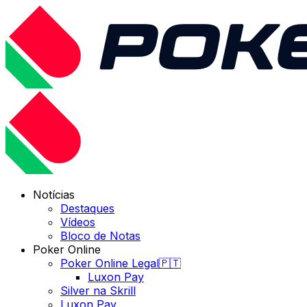
Notícias
Destaques
Vídeos
Bloco de Notas
Poker Online
Poker Online Legal🇵🇹
Luxon Pay
Silver na Skrill
Luxon Pay