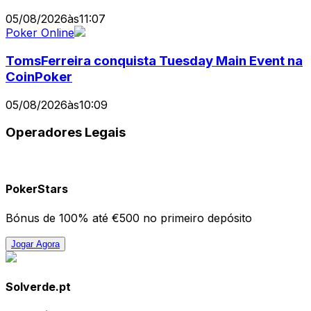
05/08/2026
às
11:07
Poker Online
TomsFerreira conquista Tuesday Main Event na
CoinPoker
05/08/2026
às
10:09
Operadores Legais
PokerStars
Bónus de 100% até €500 no primeiro depósito
Jogar Agora
Solverde.pt