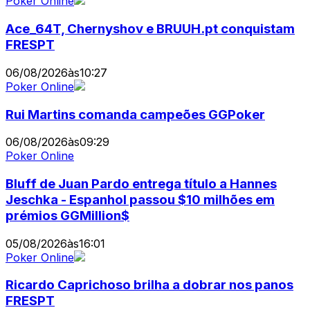
Poker Online
Ace_64T, Chernyshov e BRUUH.pt conquistam
FRESPT
06/08/2026
às
10:27
Poker Online
Rui Martins comanda campeões GGPoker
06/08/2026
às
09:29
Poker Online
Bluff de Juan Pardo entrega título a Hannes
Jeschka - Espanhol passou $10 milhões em
prémios GGMillion$
05/08/2026
às
16:01
Poker Online
Ricardo Caprichoso brilha a dobrar nos panos
FRESPT