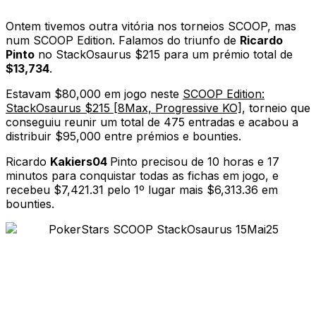
Ontem tivemos outra vitória nos torneios SCOOP, mas
num SCOOP Edition. Falamos do triunfo de
Ricardo
Pinto
no StackOsaurus $215 para um prémio total de
$13,734
.
Estavam $80,000 em jogo neste
SCOOP Edition:
StackOsaurus $215 [8Max, Progressive KO]
, torneio que
conseguiu reunir um total de 475 entradas e acabou a
distribuir $95,000 entre prémios e bounties.
Ricardo
Kakiers04
Pinto precisou de 10 horas e 17
minutos para conquistar todas as fichas em jogo, e
recebeu $7,421.31 pelo 1º lugar mais $6,313.36 em
bounties
.