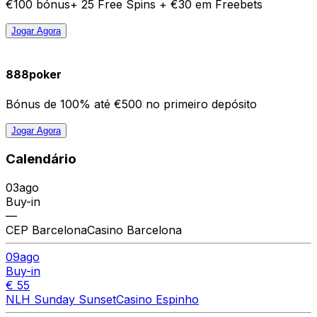
€100 bónus+ 25 Free Spins + €30 em Freebets
Jogar Agora
888poker
Bónus de 100% até €500 no primeiro depósito
Jogar Agora
Calendário
03
ago
Buy-in
—
CEP Barcelona
Casino Barcelona
09
ago
Buy-in
€ 55
NLH Sunday Sunset
Casino Espinho