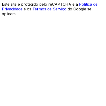
Este site é protegido pelo reCAPTCHA e a
Política de
Privacidade
e os
Termos de Serviço
do Google se
aplicam.