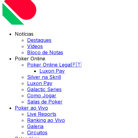
Notícias
Destaques
Vídeos
Bloco de Notas
Poker Online
Poker Online Legal🇵🇹
Luxon Pay
Silver na Skrill
Luxon Pay
Galactic Series
Como Jogar
Salas de Poker
Poker ao Vivo
Live Reports
Ranking ao Vivo
Galeria
Circuitos