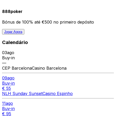
888poker
Bónus de 100% até €500 no primeiro depósito
Jogar Agora
Calendário
03
ago
Buy-in
—
CEP Barcelona
Casino Barcelona
09
ago
Buy-in
€ 55
NLH Sunday Sunset
Casino Espinho
11
ago
Buy-in
€ 95