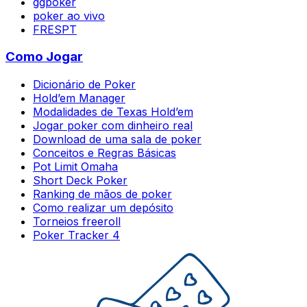
ggpoker
poker ao vivo
FRESPT
Como Jogar
Dicionário de Poker
Hold’em Manager
Modalidades de Texas Hold’em
Jogar poker com dinheiro real
Download de uma sala de poker
Conceitos e Regras Básicas
Pot Limit Omaha
Short Deck Poker
Ranking de mãos de poker
Como realizar um depósito
Torneios freeroll
Poker Tracker 4