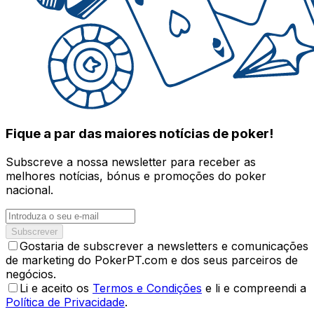
Fique a par das maiores notícias de poker!
Subscreve a nossa newsletter para receber as
melhores notícias, bónus e promoções do poker
nacional.
Subscrever
Gostaria de subscrever a newsletters e comunicações
de marketing do PokerPT.com e dos seus parceiros de
negócios.
Li e aceito os
Termos e Condições
e li e compreendi a
Política de Privacidade
.