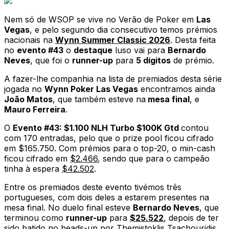
Nem só de WSOP se vive no Verão de Poker em
Las
Vegas
, e pelo segundo dia consecutivo temos prémios
nacionais na
Wynn Summer Classic 2026
. Desta feita
no
evento #43
o
destaque
luso vai para
Bernardo
Neves
, que foi o
runner-up
para
5 dígitos
de prémio.
A fazer-lhe companhia na lista de premiados desta série
jogada no
Wynn Poker Las Vegas
encontramos ainda
João Matos
, que também esteve na
mesa final
, e
Mauro Ferreira
.
O
Evento #43: $1.100 NLH Turbo $100K Gtd
contou
com 170 entradas, pelo que o prize pool ficou cifrado
em $165.750. Com prémios para o top-20, o min-cash
ficou cifrado em
$2.466
, sendo que para o campeão
tinha à espera
$42.502
.
Entre os premiados deste evento tivémos três
portugueses, com dois deles a estarem presentes na
mesa final. No duelo final esteve
Bernardo Neves
, que
terminou como
runner-up
para
$25.522
, depois de ter
sido batido no heads-up por Themistoklis Tsachouridis.