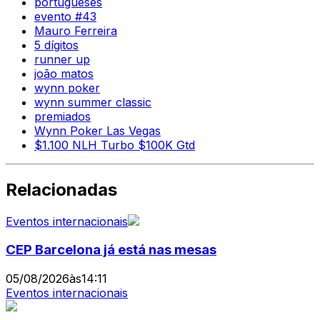
portugueses
evento #43
Mauro Ferreira
5 dígitos
runner up
joão matos
wynn poker
wynn summer classic
premiados
Wynn Poker Las Vegas
$1.100 NLH Turbo $100K Gtd
Relacionadas
Eventos internacionais
CEP Barcelona já está nas mesas
05/08/2026
às
14:11
Eventos internacionais