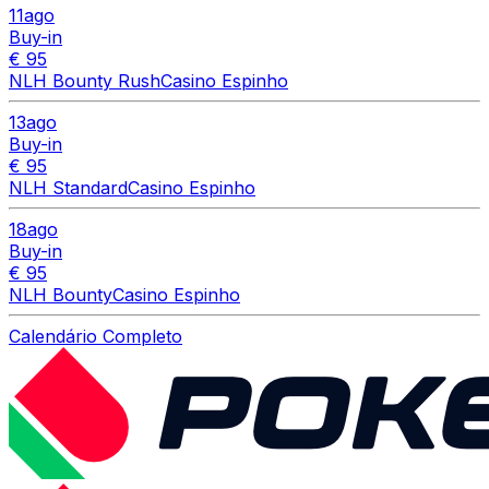
11
ago
Buy-in
€ 95
NLH Bounty Rush
Casino Espinho
13
ago
Buy-in
€ 95
NLH Standard
Casino Espinho
18
ago
Buy-in
€ 95
NLH Bounty
Casino Espinho
Calendário Completo