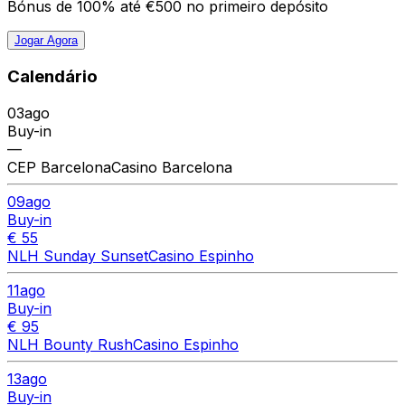
Bónus de 100% até €500 no primeiro depósito
Jogar Agora
Calendário
03
ago
Buy-in
—
CEP Barcelona
Casino Barcelona
09
ago
Buy-in
€ 55
NLH Sunday Sunset
Casino Espinho
11
ago
Buy-in
€ 95
NLH Bounty Rush
Casino Espinho
13
ago
Buy-in