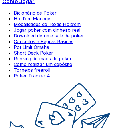
Como Jogar
Dicionário de Poker
Hold’em Manager
Modalidades de Texas Hold’em
Jogar poker com dinheiro real
Download de uma sala de poker
Conceitos e Regras Básicas
Pot Limit Omaha
Short Deck Poker
Ranking de mãos de poker
Como realizar um depósito
Torneios freeroll
Poker Tracker 4