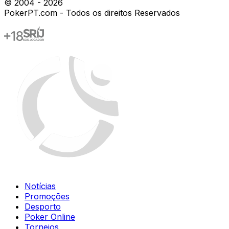
© 2004 -
2026
PokerPT.com - Todos os direitos Reservados
Notícias
Promoções
Desporto
Poker Online
Torneios