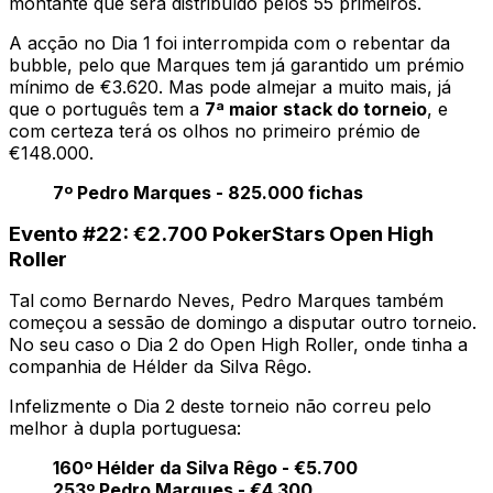
montante que será distribuído pelos 55 primeiros.
A acção no Dia 1 foi interrompida com o rebentar da
bubble, pelo que Marques tem já garantido um prémio
mínimo de €3.620. Mas pode almejar a muito mais, já
que o português tem a
7ª maior stack do torneio
, e
com certeza terá os olhos no primeiro prémio de
€148.000.
7º Pedro Marques - 825.000 fichas
Evento #22: €2.700 PokerStars Open High
Roller
Tal como Bernardo Neves, Pedro Marques também
começou a sessão de domingo a disputar outro torneio.
No seu caso o Dia 2 do Open High Roller, onde tinha a
companhia de Hélder da Silva Rêgo.
Infelizmente o Dia 2 deste torneio não correu pelo
melhor à dupla portuguesa:
160º Hélder da Silva Rêgo - €5.700
253º Pedro Marques - €4.300