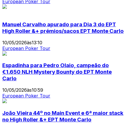
European Poker Tour
Manuel Carvalho apurado para Dia 3 do EPT
High Roller &+ prémios/sacos EPT Monte Carlo
10/05/2026
às
13:10
European Poker Tour
Espadinha para Pedro Olaio, campeão do
€1.650 NLH Mystery Bounty do EPT Monte
Carlo
10/05/2026
às
10:59
European Poker Tour
João Vieira 44º no Main Event e 6ª maior stack
no High Roller &+ EPT Monte Carlo