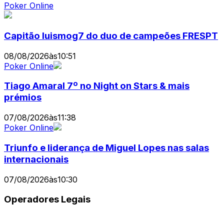
Poker Online
Capitão luismog7 do duo de campeões FRESPT
08/08/2026
às
10:51
Poker Online
Tiago Amaral 7º no Night on Stars & mais
prémios
07/08/2026
às
11:38
Poker Online
Triunfo e liderança de Miguel Lopes nas salas
internacionais
07/08/2026
às
10:30
Operadores Legais