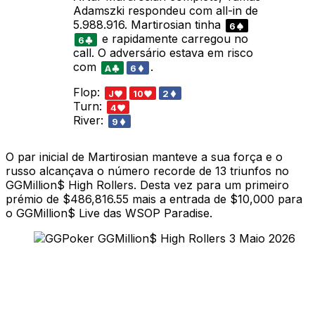
Adamszki respondeu com all-in de
5.988.916. Martirosian tinha
6
e rapidamente carregou no
6
call. O adversário estava em risco
com
.
A
6
Flop:
J
10
2
Turn:
4
River:
9
O par inicial de Martirosian manteve a sua força e o
russo alcançava o número recorde de 13 triunfos no
GGMillion$ High Rollers. Desta vez para um primeiro
prémio de $486,816.55 mais a entrada de $10,000 para
o GGMillion$ Live das WSOP Paradise.