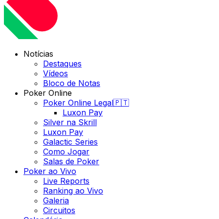
Notícias
Destaques
Vídeos
Bloco de Notas
Poker Online
Poker Online Legal🇵🇹
Luxon Pay
Silver na Skrill
Luxon Pay
Galactic Series
Como Jogar
Salas de Poker
Poker ao Vivo
Live Reports
Ranking ao Vivo
Galeria
Circuitos