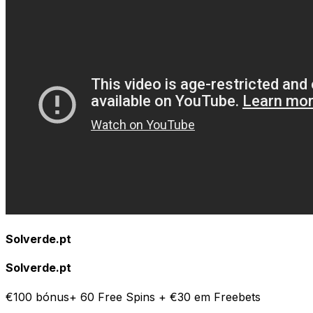
Solverde.pt
Solverde.pt
€100 bónus+ 60 Free Spins + €30 em Freebets