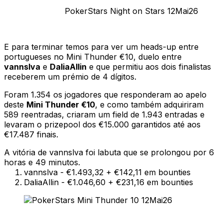
PokerStars Night on Stars 12Mai26
E para terminar temos para ver um heads-up entre
portugueses no Mini Thunder €10, duelo entre
vannslva
e
DaliaAllin
e que permitiu aos dois finalistas
receberem um prémio de 4 dígitos.
Foram 1.354 os jogadores que responderam ao apelo
deste
Mini Thunder €10
, e como também adquiriram
589 reentradas, criaram um field de 1.943 entradas e
levaram o prizepool dos €15.000 garantidos até aos
€17.487 finais.
A vitória de vannslva foi labuta que se prolongou por 6
horas e 49 minutos.
vannslva - €1.493,32 + €142,11 em bounties
DaliaAllin - €1.046,60 + €231,16 em bounties