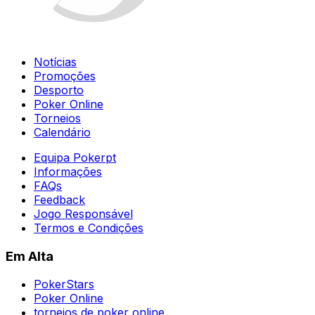
Notícias
Promoções
Desporto
Poker Online
Torneios
Calendário
Equipa Pokerpt
Informações
FAQs
Feedback
Jogo Responsável
Termos e Condições
Em Alta
PokerStars
Poker Online
torneios de poker online