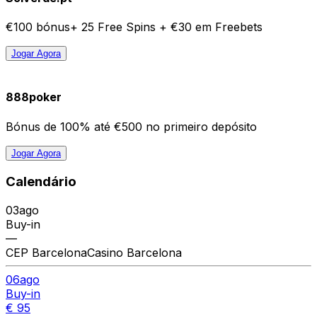
€100 bónus+ 25 Free Spins + €30 em Freebets
Jogar Agora
888poker
Bónus de 100% até €500 no primeiro depósito
Jogar Agora
Calendário
03
ago
Buy-in
—
CEP Barcelona
Casino Barcelona
06
ago
Buy-in
€ 95