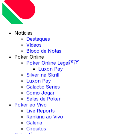
Notícias
Destaques
Vídeos
Bloco de Notas
Poker Online
Poker Online Legal🇵🇹
Luxon Pay
Silver na Skrill
Luxon Pay
Galactic Series
Como Jogar
Salas de Poker
Poker ao Vivo
Live Reports
Ranking ao Vivo
Galeria
Circuitos