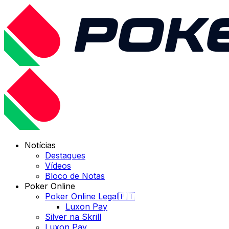
Notícias
Destaques
Vídeos
Bloco de Notas
Poker Online
Poker Online Legal🇵🇹
Luxon Pay
Silver na Skrill
Luxon Pay