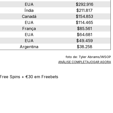
EUA
$292.916
Índia
$211.817
Canadá
$154.853
EUA
$114.465
França
$85.561
EUA
$64.681
EUA
$49.459
Argentina
$38.258
foto de: Tyler Abrams/WSOP
ANÁLISE COMPLETA
JOGAR AGORA
Free Spins + €30 em Freebets