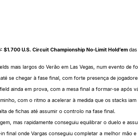
: $1.700 U.S. Circuit Championship No-Limit Hold’em
das
ields mais largos do Verão em Las Vegas, num evento de f
 até se chegar à fase final, com forte presença de jogador
eld ainda em prova, com a mesa final a formar-se após vár
aminho, com o ritmo a acelerar à medida que os stacks ia
a de fichas até assumir o controlo na fase final.
agem, mas rapidamente conseguiu equilibrar o duelo e assu
l-in final onde Vargas conseguiu completar a melhor mão e g