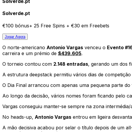
Solverde.pt
Solverde.pt
€100 bónus+ 25 Free Spins + €30 em Freebets
Jogar
Agora
O norte-americano
Antonio Vargas
venceu o
Evento #16
carreira e um prémio de
$439.605
.
O torneio contou com
2.148 entradas
, gerando um dos f
A estrutura deepstack permitiu vários dias de competição
O Dia Final arrancou com apenas uma pequena parte do fi
Ao longo da decisão, vários nomes foram ficando pelo c
Vargas conseguiu manter-se sempre na zona intermédia/alt
No heads-up,
Antonio Vargas
entrou em ligeira desvant
A mão decisiva acabou por selar o título depois de um al