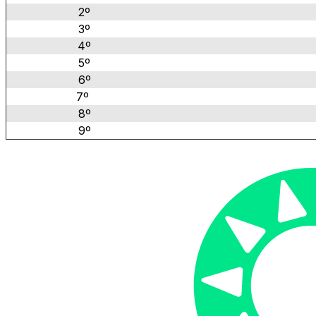
2º
3º
4º
5º
6º
7º
8º
9º