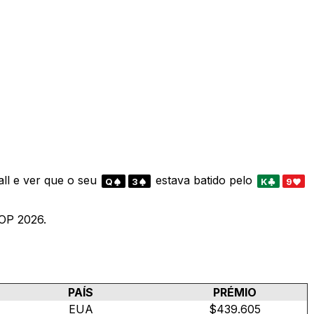
ll e ver que o seu
estava batido pelo
Q
3
K
9
OP 2026.
PAÍS
PRÉMIO
EUA
$439.605