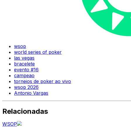
wsop
world series of poker
las vegas
bracelete
evento #16
campeao
torneios de poker ao vivo
wsop 2026
Antonio Vargas
Relacionadas
WSOP