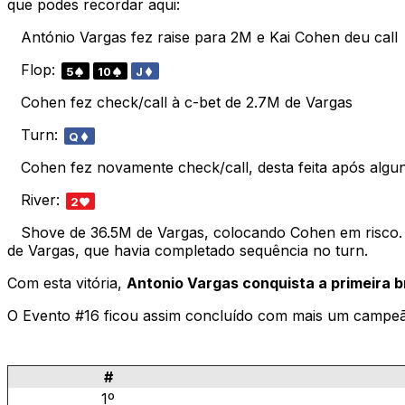
que podes recordar aqui:
António Vargas fez raise para 2M e Kai Cohen deu call
Flop:
5
10
J
Cohen fez check/call à c-bet de 2.7M de Vargas
Turn:
Q
Cohen fez novamente check/call, desta feita após algu
River:
2
Shove de 36.5M de Vargas, colocando Cohen em risco. A
de Vargas, que havia completado sequência no turn.
Com esta vitória,
Antonio Vargas conquista a primeira b
O Evento #16 ficou assim concluído com mais um campeã
#
1º