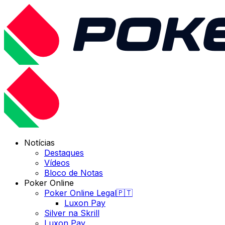
Notícias
Destaques
Vídeos
Bloco de Notas
Poker Online
Poker Online Legal🇵🇹
Luxon Pay
Silver na Skrill
Luxon Pay