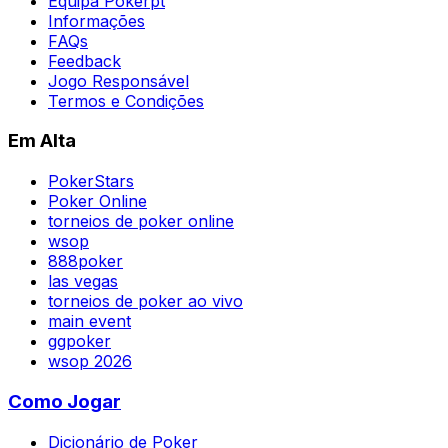
Equipa Pokerpt
Informações
FAQs
Feedback
Jogo Responsável
Termos e Condições
Em Alta
PokerStars
Poker Online
torneios de poker online
wsop
888poker
las vegas
torneios de poker ao vivo
main event
ggpoker
wsop 2026
Como Jogar
Dicionário de Poker