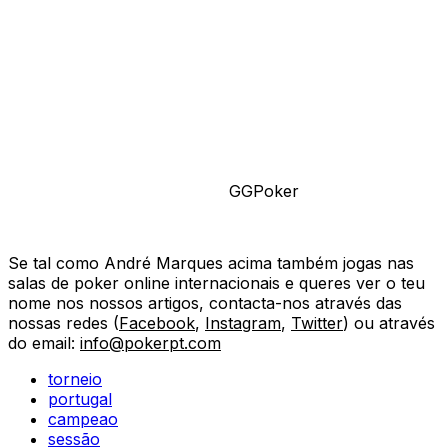
GGPoker
Se tal como André Marques acima também jogas nas
salas de poker online internacionais e queres ver o teu
nome nos nossos artigos, contacta-nos através das
nossas redes (
Facebook
,
Instagram
,
Twitter
) ou através
do email:
info@pokerpt.com
torneio
portugal
campeao
sessão