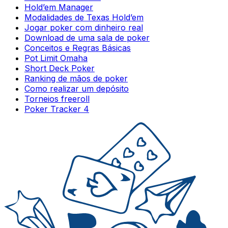
Hold’em Manager
Modalidades de Texas Hold’em
Jogar poker com dinheiro real
Download de uma sala de poker
Conceitos e Regras Básicas
Pot Limit Omaha
Short Deck Poker
Ranking de mãos de poker
Como realizar um depósito
Torneios freeroll
Poker Tracker 4