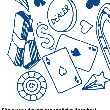
Fique a par das maiores notícias de poker!