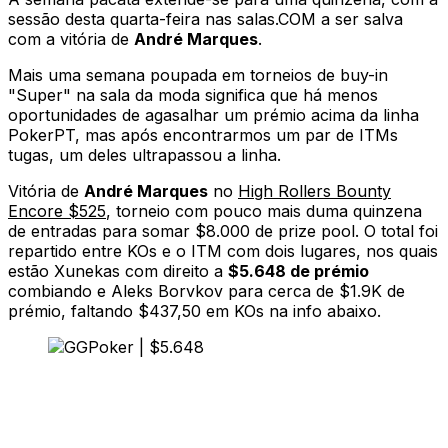
sessão desta quarta-feira nas salas.COM a ser salva
com a vitória de
André Marques
.
Mais uma semana poupada em torneios de buy-in
"Super" na sala da moda significa que há menos
oportunidades de agasalhar um prémio acima da linha
PokerPT, mas após encontrarmos um par de ITMs
tugas, um deles ultrapassou a linha.
Vitória de
André Marques
no
High Rollers Bounty
Encore $525
, torneio com pouco mais duma quinzena
de entradas para somar $8.000 de prize pool. O total foi
repartido entre KOs e o ITM com dois lugares, nos quais
estão Xunekas com direito a
$5.648 de prémio
combiando e Aleks Borvkov para cerca de $1.9K de
prémio, faltando $437,50 em KOs na info abaixo.