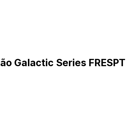
ão Galactic Series FRESPT