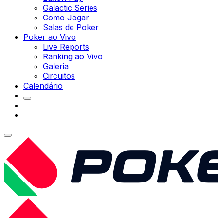
Galactic Series
Como Jogar
Salas de Poker
Poker ao Vivo
Live Reports
Ranking ao Vivo
Galeria
Circuitos
Calendário