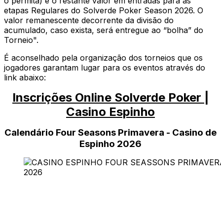
o permita) e o restante valor em entradas para as
etapas Regulares do Solverde Poker Season 2026. O
valor remanescente decorrente da divisão do
acumulado, caso exista, será entregue ao “bolha” do
Torneio
".
É aconselhado pela organização dos torneios que os
jogadores garantam lugar para os eventos através do
link abaixo:
Inscrições Online Solverde Poker |
Casino Espinho
Calendário Four Seasons Primavera - Casino de
Espinho 2026