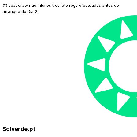
(*) seat draw não inlui os três late regs efectuados antes do
arranque do Dia 2
Solverde.pt