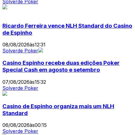
Solverde Poker
Ricardo Ferreira vence NLH Standard do Casino
de Espinho
08/08/2026
às
12:31
Solverde Poker
Casino Espinho recebe duas edições Poker
Special Cash em agosto e setembro
07/08/2026
às
15:32
Solverde Poker
Casino de Espinho organiza mais um NLH
Standard
06/08/2026
às
00:15
Solverde Poker