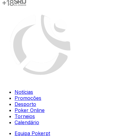
Notícias
Promoções
Desporto
Poker Online
Torneios
Calendário
Equipa Pokerpt