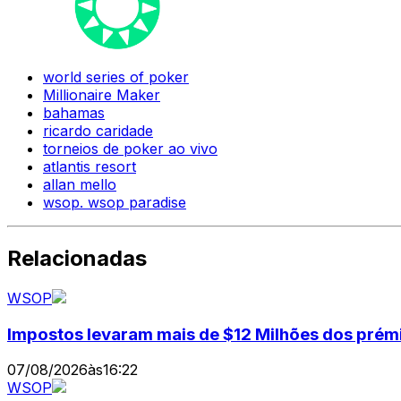
world series of poker
Millionaire Maker
bahamas
ricardo caridade
torneios de poker ao vivo
atlantis resort
allan mello
wsop. wsop paradise
Relacionadas
WSOP
Impostos levaram mais de $12 Milhões dos prémi
07/08/2026
às
16:22
WSOP