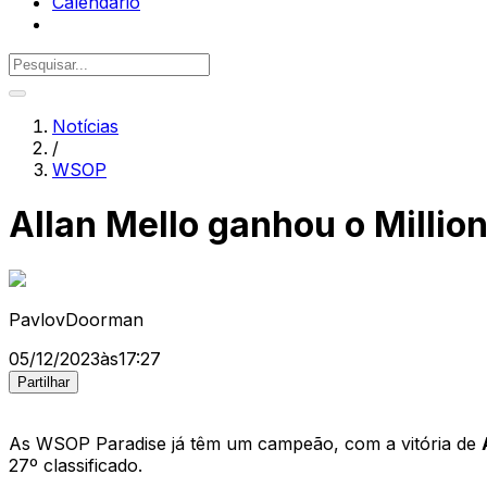
Calendário
Notícias
/
WSOP
Allan Mello ganhou o Millio
PavlovDoorman
05/12/2023
às
17:27
Partilhar
As WSOP Paradise já têm um campeão, com a vitória de
27º classificado.