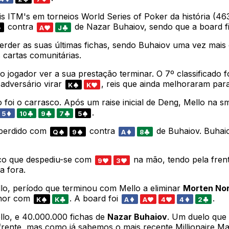
s ITM's em torneios World Series of Poker da história (463
contra
de Nazar Buhaiov, sendo que a board 
A
J
erder as suas últimas fichas, sendo Buhaiov uma vez mai
 cartas comunitárias.
jogador ver a sua prestação terminar. O 7º classificado f
 adversário virar
, reis que ainda melhoraram par
K
K
 foi o carrasco. Após um raise inicial de Deng, Mello na sm
.
5
10
9
7
5
 perdido com
contra
de Buhaiov. Buhaio
Q
9
A
8
aco que despediu-se com
na mão, tendo pela fren
9
3
a fora.
o, período que terminou com Mello a eliminar
Morten Nor
elhor com
. A board foi
.
K
K
A
A
4
4
2
lo, e 40.000.000 fichas de
Nazar Buhaiov
. Um duelo que
ente, mas como já sabemos o mais recente Millionaire Make