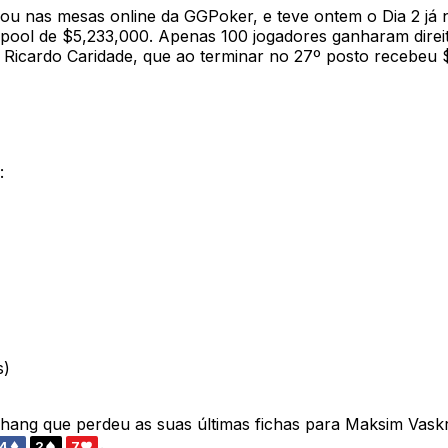
ou nas mesas online da GGPoker, e teve ontem o Dia 2 já 
epool de $5,233,000. Apenas 100 jogadores ganharam direito
 Ricardo Caridade, que ao terminar no 27º posto recebeu 
:
s)
Zhang que perdeu as suas últimas fichas para Maksim Vas
.
4
2
7