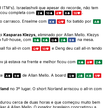
 ITM's). Israelashvili que apesar do recorde, não tem
ficou completa com
.
2
10
4
6
10
s o carrasco. Enselme com
foi batido por
K
Q
A
oi
Kasparas Klezys
, eliminado por Allan Mello. Klezys
a full-house, com
na mesa.
9
K
Q
2
9
all foi all-in com
e Deng deu call all-in tendo
Q
10
v já estava na frente e melhor ficou com
K
A
2
te
de Allan Mello. A board
A
9
Q
J
K
5
land
no 3º lugar. O short Norland arriscou o all-in com
 durou cerca de duas horas e que começou muito bem
r é Allan Mello. O jogador brasileiro concretizou a