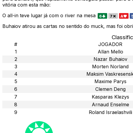
vitória com esta mão:
O all-in teve lugar já com o river na mesa
6
7
A
Buhaiov atirou as cartas no sentido do muck, mas foi ob
Classifi
#
JOGADOR
1
Allan Mello
2
Nazar Buhaiov
3
Morten Norland
4
Maksim Vaskresensk
5
Maxime Parys
6
Clemen Deng
7
Kasparas Klezys
8
Arnaud Enselme
9
Roland Israelashvili