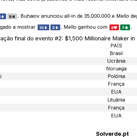
. Buhaiov anunciou all-in de 35.000.000 e Mello de
5
9
rigado a mostrar
. Mello ganhou com
.
10
3
8
7
cação final do evento #2: $1,500 Millionaire Maker in
PAÍS
Brasil
Ucrânia
Noruega
i
Polónia
França
EUA
Lituânia
França
EUA
Solverde.pt