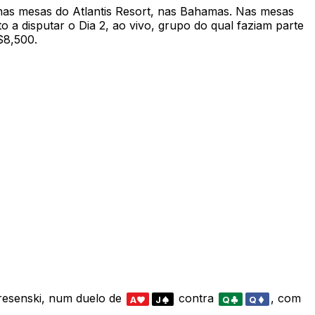
nas mesas do Atlantis Resort, nas Bahamas. Nas mesas
 a disputar o Dia 2, ao vivo, grupo do qual faziam parte
$8,500.
kresenski, num duelo de
contra
, com
A
J
Q
Q