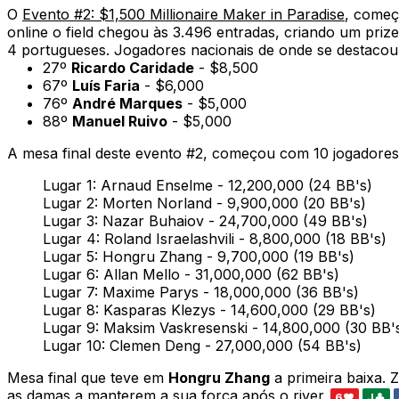
O
Evento #2: $1,500 Millionaire Maker in Paradise
, começ
online o field chegou às 3.496 entradas, criando um priz
4 portugueses. Jogadores nacionais de onde se destacou
27º
Ricardo Caridade
- $8,500
67º
Luís Faria
- $6,000
76º
André Marques
- $5,000
88º
Manuel Ruivo
- $5,000
A mesa final deste evento #2, começou com 10 jogadores
Lugar 1: Arnaud Enselme - 12,200,000 (24 BB's)
Lugar 2: Morten Norland - 9,900,000 (20 BB's)
Lugar 3: Nazar Buhaiov - 24,700,000 (49 BB's)
Lugar 4: Roland Israelashvili - 8,800,000 (18 BB's)
Lugar 5: Hongru Zhang - 9,700,000 (19 BB's)
Lugar 6: Allan Mello - 31,000,000 (62 BB's)
Lugar 7: Maxime Parys - 18,000,000 (36 BB's)
Lugar 8: Kasparas Klezys - 14,600,000 (29 BB's)
Lugar 9: Maksim Vaskresenski - 14,800,000 (30 BB'
Lugar 10: Clemen Deng - 27,000,000 (54 BB's)
Mesa final que teve em
Hongru Zhang
a primeira baixa. 
as damas a manterem a sua força após o river
6
J