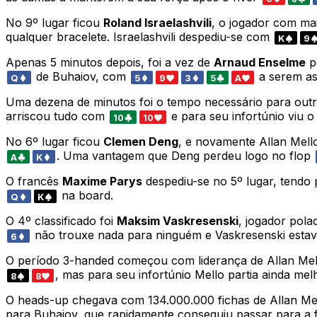
No 9º lugar ficou
Roland Israelashvili
, o jogador com mai
qualquer bracelete. Israelashvili despediu-se com
K
9
Apenas 5 minutos depois, foi a vez de
Arnaud Enselme
p
de Buhaiov, com
a serem as
Q
5
9
3
5
A
Uma dezena de minutos foi o tempo necessário para outro 
arriscou tudo com
e para seu infortúnio viu o
10
10
No 6º lugar ficou
Clemen Deng
, e novamente Allan Mello
. Uma vantagem que Deng perdeu logo no flop
A
K
O francês
Maxime Parys
despediu-se no 5º lugar, tendo
na board.
Q
K
O 4º classificado foi
Maksim Vaskresenski
, jogador pol
não trouxe nada para ninguém e Vaskresenski estav
6
O período 3-handed começou com liderança de Allan Mell
, mas para seu infortúnio Mello partia ainda m
8
8
O heads-up chegava com 134.000.000 fichas de Allan Mel
para Buhaiov, que rapidamente conseguiu passar para a fr