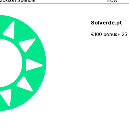
ackson Spencer
EUA
Solverde.pt
€100 bónus+ 25 