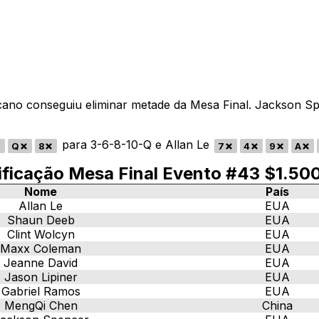
cano conseguiu eliminar metade da Mesa Final. Jackson Sp
para 3-6-8-10-Q e Allan Le
Q
8
7
4
9
A
ificação Mesa Final Evento #43 $1.50
Nome
País
Allan Le
EUA
Shaun Deeb
EUA
Clint Wolcyn
EUA
Maxx Coleman
EUA
Jeanne David
EUA
Jason Lipiner
EUA
Gabriel Ramos
EUA
MengQi Chen
China