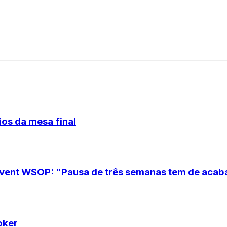
os da mesa final
 Event WSOP: "Pausa de três semanas tem de acab
oker