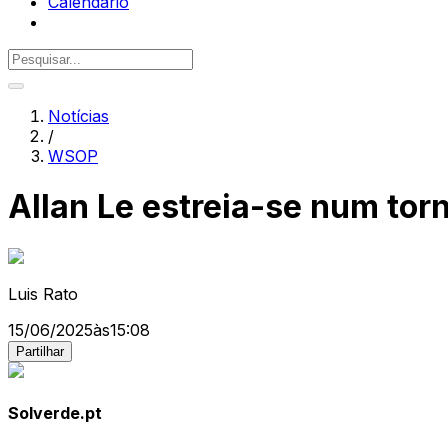
Calendário
Notícias
/
WSOP
Allan Le estreia-se num tor
Luis Rato
15/06/2025
às
15:08
Partilhar
Solverde.pt