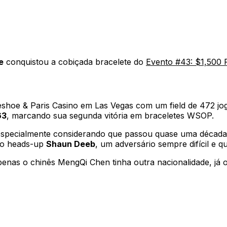
e
conquistou a cobiçada bracelete do
Evento #43: $1,500 
hoe & Paris Casino em Las Vegas com um field de 472 jog
63
, marcando sua segunda vitória em braceletes WSOP.
a, especialmente considerando que passou quase uma décad
 no heads-up
Shaun Deeb
, um adversário sempre difícil e 
nas o chinês MengQi Chen tinha outra nacionalidade, já o