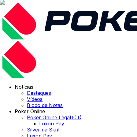
Notícias
Destaques
Vídeos
Bloco de Notas
Poker Online
Poker Online Legal🇵🇹
Luxon Pay
Silver na Skrill
Luxon Pay