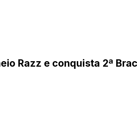
neio Razz e conquista 2ª Bra