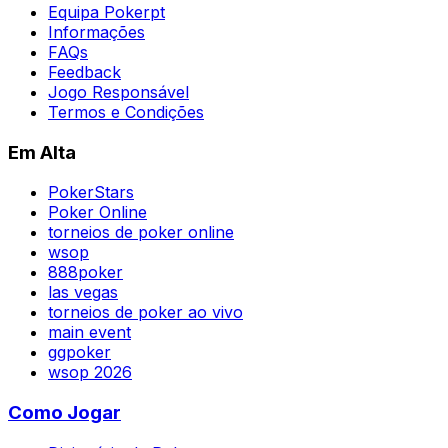
Equipa Pokerpt
Informações
FAQs
Feedback
Jogo Responsável
Termos e Condições
Em Alta
PokerStars
Poker Online
torneios de poker online
wsop
888poker
las vegas
torneios de poker ao vivo
main event
ggpoker
wsop 2026
Como Jogar