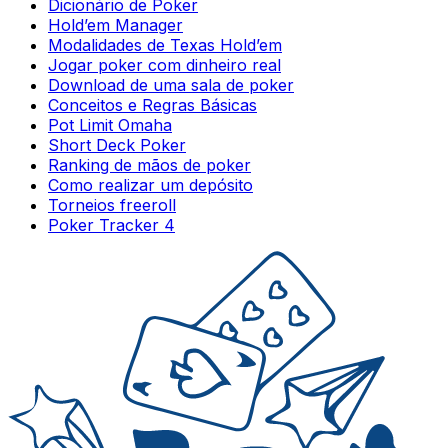
Dicionário de Poker
Hold’em Manager
Modalidades de Texas Hold’em
Jogar poker com dinheiro real
Download de uma sala de poker
Conceitos e Regras Básicas
Pot Limit Omaha
Short Deck Poker
Ranking de mãos de poker
Como realizar um depósito
Torneios freeroll
Poker Tracker 4