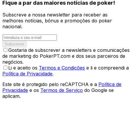
Fique a par das maiores notícias de poker!
Subscreve a nossa newsletter para receber as
melhores notícias, bónus e promoções do poker
nacional.
Subscrever
Gostaria de subscrever a newsletters e comunicações
de marketing do PokerPT.com e dos seus parceiros de
negócios.
Li e aceito os
Termos e Condições
e li e compreendi a
Política de Privacidade
.
Este site é protegido pelo reCAPTCHA e a
Política de
Privacidade
e os
Termos de Serviço
do Google se
aplicam.