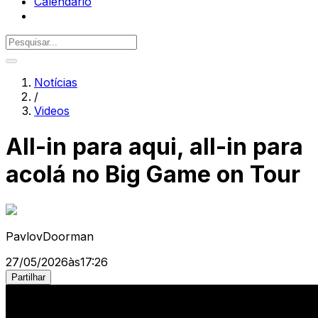
Calendário
Notícias
/
Videos
All-in para aqui, all-in para
acolá no Big Game on Tour
PavlovDoorman
27/05/2026
às
17:26
Partilhar