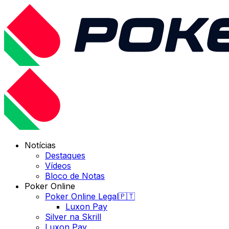
Notícias
Destaques
Vídeos
Bloco de Notas
Poker Online
Poker Online Legal🇵🇹
Luxon Pay
Silver na Skrill
Luxon Pay