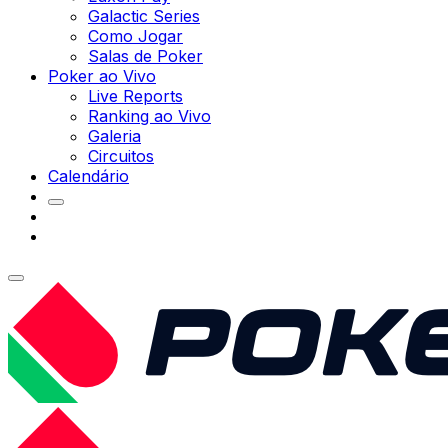
Galactic Series
Como Jogar
Salas de Poker
Poker ao Vivo
Live Reports
Ranking ao Vivo
Galeria
Circuitos
Calendário