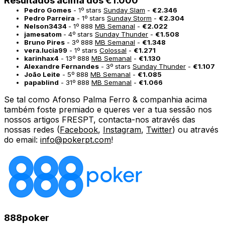
Resultados acima dos €1.000
Pedro Gomes
- 1º stars
Sunday Slam
-
€2.346
Pedro Parreira
- 1º stars
Sunday Storm
-
€2.304
Nelson3434
- 1º 888
MB Semanal
-
€2.022
jamesatom
- 4º stars
Sunday Thunder
-
€1.508
Bruno Pires
- 3º 888
MB Semanal
-
€1.348
vera.lucia99
- 1º stars
Colossal
-
€1.271
karinhax4
- 13º 888
MB Semanal
-
€1.130
Alexandre Fernandes
- 3º stars
Sunday Thunder
-
€1.107
João Leite
- 5º 888
MB Semanal
-
€1.085
papablind
- 31º 888
MB Semanal
-
€1.066
Se tal como Afonso Palma Ferro
& companhia acima
também foste premiado e queres ver a tua sessão nos
nossos artigos FRESPT, contacta-nos através das
nossas redes (
Facebook
,
Instagram
,
Twitter
) ou através
do email:
info@pokerpt.com
!
888poker