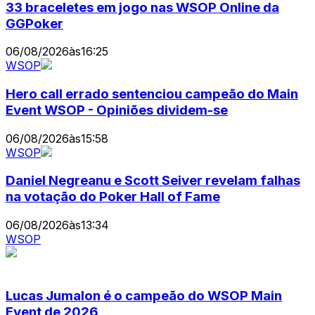
33 braceletes em jogo nas WSOP Online da
GGPoker
06/08/2026
às
16:25
WSOP
Hero call errado sentenciou campeão do Main
Event WSOP - Opiniões dividem-se
06/08/2026
às
15:58
WSOP
Daniel Negreanu e Scott Seiver revelam falhas
na votação do Poker Hall of Fame
06/08/2026
às
13:34
WSOP
Lucas Jumalon é o campeão do WSOP Main
Event de 2026