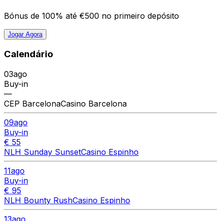
Bónus de 100% até €500 no primeiro depósito
Jogar Agora
Calendário
03
ago
Buy-in
—
CEP Barcelona
Casino Barcelona
09
ago
Buy-in
€ 55
NLH Sunday Sunset
Casino Espinho
11
ago
Buy-in
€ 95
NLH Bounty Rush
Casino Espinho
13
ago