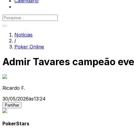
Calendário
Notícias
/
Poker Online
Admir Tavares campeão even
Ricardo F.
30/05/2026
às
13:24
Partilhar
PokerStars