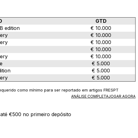
O
GTD
 edition
€ 10.000
ery
€ 10.000
ery
€ 10.000
€ 10.000
ery
€ 10.000
e
€ 5.000
ition
€ 5.000
ery
€ 5.000
requerido como mínimo para ser reportado em artigos FRESPT
ANÁLISE COMPLETA
JOGAR AGORA
té €500 no primeiro depósito