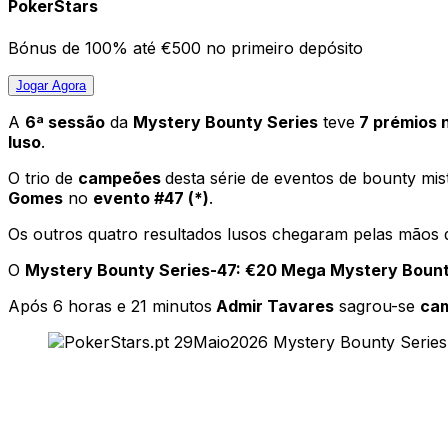
PokerStars
Bónus de 100% até €500 no primeiro depósito
Jogar
Agora
A
6ª sessão
da
Mystery Bounty Series
teve
7 prémios 
luso
.
O trio de
campeões
desta série de eventos de bounty mis
Gomes
no
evento #47 (*)
.
Os outros quatro resultados lusos chegaram pelas mãos
O
Mystery Bounty Series-47: €20 Mega Mystery Bount
Após 6 horas e 21 minutos
Admir Tavares
sagrou-se
ca