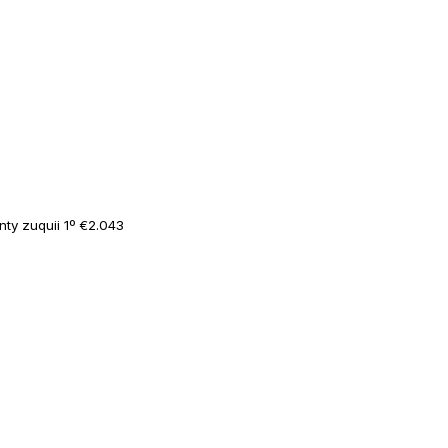
ty zuquii 1º €2.043