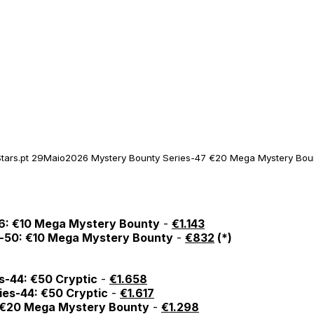
tars.pt 29Maio2026 Mystery Bounty Series-47 €20 Mega Mystery Boun
6: €10 Mega Mystery Bounty
-
€1.143
-50: €10 Mega Mystery Bounty
-
€832
(*)
s-44: €50 Cryptic
-
€1.658
es-44: €50 Cryptic
-
€1.617
 €20 Mega Mystery Bounty
-
€1.298