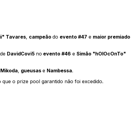
i
" Tavares
,
campeão
do
evento #47
e
maior premiado
 de
DavidCovi5
no
evento #46
e
Simão "hOlOcOnTo"
 Mikoda
,
gueusas
e
Nambessa
.
que o prize pool garantido não foi excedido.