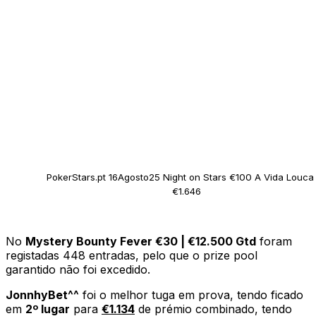
PokerStars.pt 16Agosto25 Night on Stars €100 A Vida Louca
€1.646
No
Mystery Bounty Fever €30 | €12.500 Gtd
foram
registadas 448 entradas, pelo que o prize pool
garantido não foi excedido.
JonnhyBet^^
foi o melhor tuga em prova, tendo ficado
em
2º lugar
para
€1.134
de prémio combinado, tendo