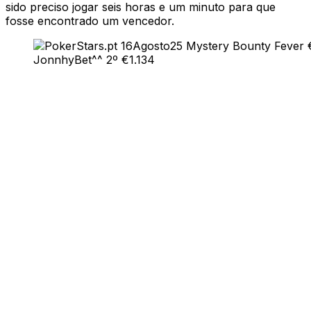
sido preciso jogar seis horas e um minuto para que
fosse encontrado um vencedor.