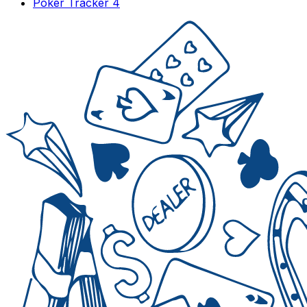
Poker Tracker 4