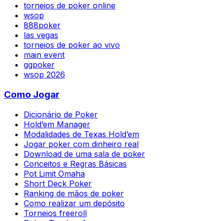
torneios de poker online
wsop
888poker
las vegas
torneios de poker ao vivo
main event
ggpoker
wsop 2026
Como Jogar
Dicionário de Poker
Hold’em Manager
Modalidades de Texas Hold’em
Jogar poker com dinheiro real
Download de uma sala de poker
Conceitos e Regras Básicas
Pot Limit Omaha
Short Deck Poker
Ranking de mãos de poker
Como realizar um depósito
Torneios freeroll