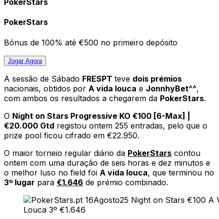
PokerStars
PokerStars
Bónus de 100% até €500 no primeiro depósito
Jogar
Agora
A sessão de Sábado
FRESPT
teve
dois prémios
nacionais, obtidos por
A vida louca
e
JonnhyBet^^
,
com ambos os resultados a chegarem da
PokerStars
.
O
Night on Stars Progressive KO €100 [6-Max] |
€20.000 Gtd
registou ontem 255 entradas, pelo que o
prize pool ficou cifrado em €22.950.
O maior torneio regular diário da
PokerStars
contou
ontem com uma duração de seis horas e dez minutos e
o melhor luso no field foi
A vida louca
, que terminou no
3º lugar
para
€1.646
de prémio combinado.