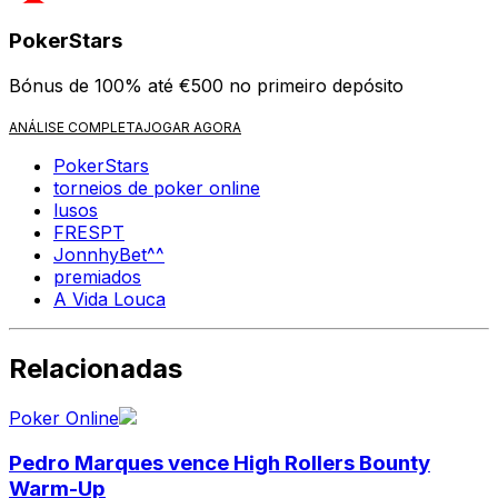
PokerStars
Bónus de 100% até €500 no primeiro depósito
ANÁLISE COMPLETA
JOGAR AGORA
PokerStars
torneios de poker online
lusos
FRESPT
JonnhyBet^^
premiados
A Vida Louca
Relacionadas
Poker Online
Pedro Marques vence High Rollers Bounty
Warm-Up