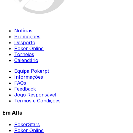
Notícias
Promoções
Desporto
Poker Online
Torneios
Calendário
Equipa Pokerpt
Informações
FAQs
Feedback
Jogo Responsável
Termos e Condições
Em Alta
PokerStars
Poker Online