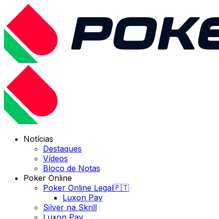
Notícias
Destaques
Vídeos
Bloco de Notas
Poker Online
Poker Online Legal🇵🇹
Luxon Pay
Silver na Skrill
Luxon Pay