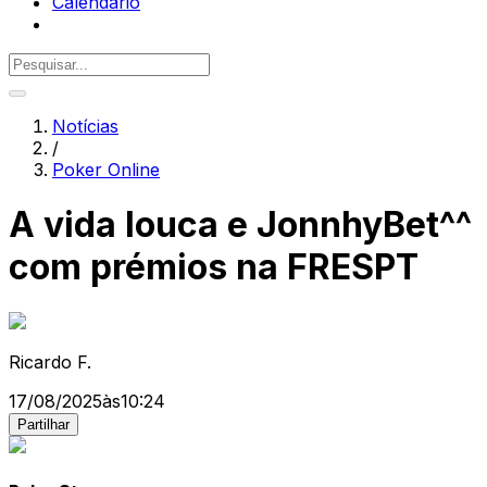
Calendário
Notícias
/
Poker Online
A vida louca e JonnhyBet^^
com prémios na FRESPT
Ricardo F.
17/08/2025
às
10:24
Partilhar