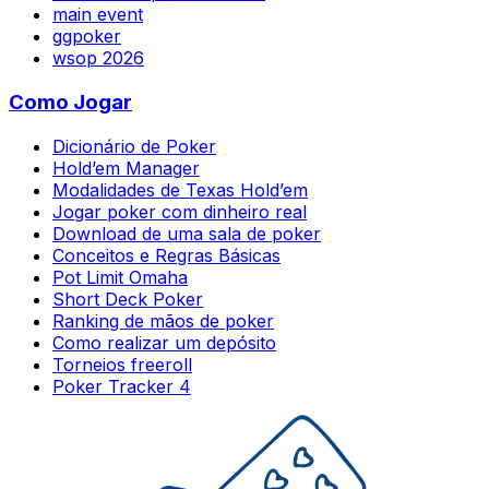
main event
ggpoker
wsop 2026
Como Jogar
Dicionário de Poker
Hold’em Manager
Modalidades de Texas Hold’em
Jogar poker com dinheiro real
Download de uma sala de poker
Conceitos e Regras Básicas
Pot Limit Omaha
Short Deck Poker
Ranking de mãos de poker
Como realizar um depósito
Torneios freeroll
Poker Tracker 4