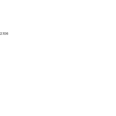
2.106