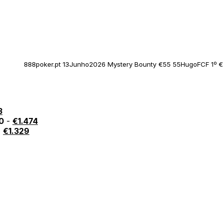
888poker.pt 13Junho2026 Mystery Bounty €55 55HugoFCF 1º €
3
0
-
€1.474
-
€1.329