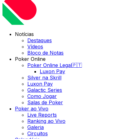
Notícias
Destaques
Vídeos
Bloco de Notas
Poker Online
Poker Online Legal🇵🇹
Luxon Pay
Silver na Skrill
Luxon Pay
Galactic Series
Como Jogar
Salas de Poker
Poker ao Vivo
Live Reports
Ranking ao Vivo
Galeria
Circuitos