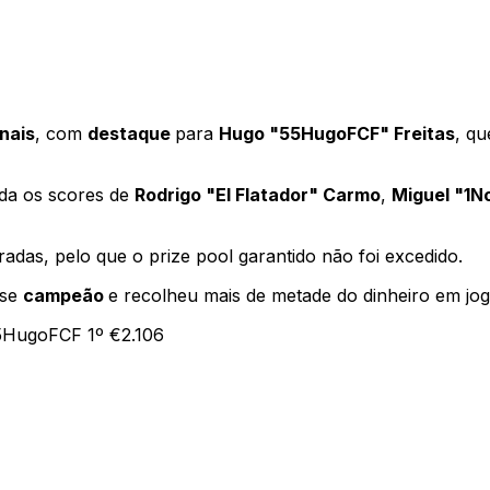
nais
, com
destaque
para
Hugo "
55HugoFCF
" Freitas
, qu
nda os scores de
Rodrigo "
El Flatador
" Carmo
,
Miguel "
1N
das, pelo que o prize pool garantido não foi excedido.
-se
campeão
e recolheu mais de metade do dinheiro em jo