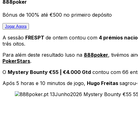
888poker
Bónus de 100% até €500 no primeiro depósito
Jogar
Agora
A sessão
FRESPT
de ontem contou com
4 prémios nacio
três oitos.
Para além deste resultado luso na
888poker
, tivémos ai
PokerStars
.
O
Mystery Bounty €55 | €4.000 Gtd
contou com 66 entra
Após 5 horas e 10 minutos de jogo,
Hugo Freitas
sagrou