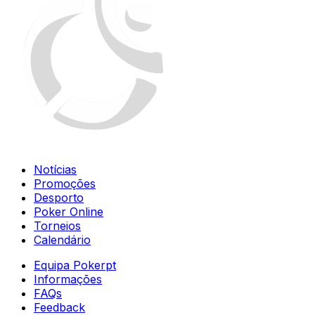
Notícias
Promoções
Desporto
Poker Online
Torneios
Calendário
Equipa Pokerpt
Informações
FAQs
Feedback