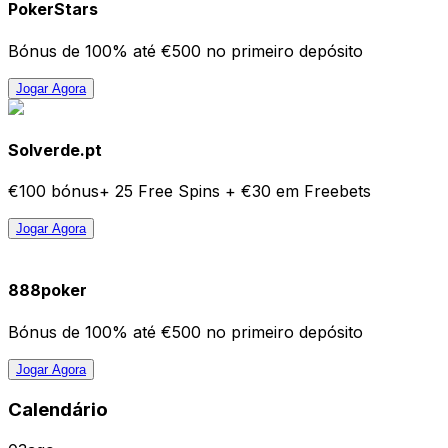
PokerStars
Bónus de 100% até €500 no primeiro depósito
Jogar Agora
Solverde.pt
€100 bónus+ 25 Free Spins + €30 em Freebets
Jogar Agora
888poker
Bónus de 100% até €500 no primeiro depósito
Jogar Agora
Calendário