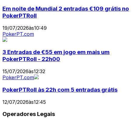
Em noite de Mundial 2 entradas €109 grátis no
PokerPTRoll
19/07/2026
às
10:49
PokerPT.com
3 Entradas de €55 em jogo em mais um
PokerPTRoll - 22h00
15/07/2026
às
12:32
PokerPT.com
PokerPTRoll às 22h com 5 entradas grátis
12/07/2026
às
12:45
Operadores Legais