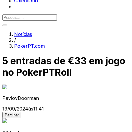
Calendário
Notícias
/
PokerPT.com
5 entradas de €33 em jogo
no PokerPTRoll
PavlovDoorman
19/09/2024
às
11:41
Partilhar