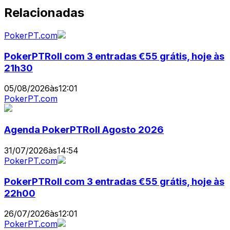
Relacionadas
PokerPT.com
PokerPTRoll com 3 entradas €55 grátis, hoje às
21h30
05/08/2026
às
12:01
PokerPT.com
Agenda PokerPTRoll Agosto 2026
31/07/2026
às
14:54
PokerPT.com
PokerPTRoll com 3 entradas €55 grátis, hoje às
22h00
26/07/2026
às
12:01
PokerPT.com