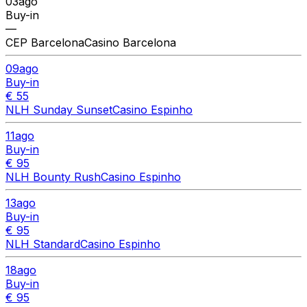
03
ago
Buy-in
—
CEP Barcelona
Casino Barcelona
09
ago
Buy-in
€ 55
NLH Sunday Sunset
Casino Espinho
11
ago
Buy-in
€ 95
NLH Bounty Rush
Casino Espinho
13
ago
Buy-in
€ 95
NLH Standard
Casino Espinho
18
ago
Buy-in
€ 95