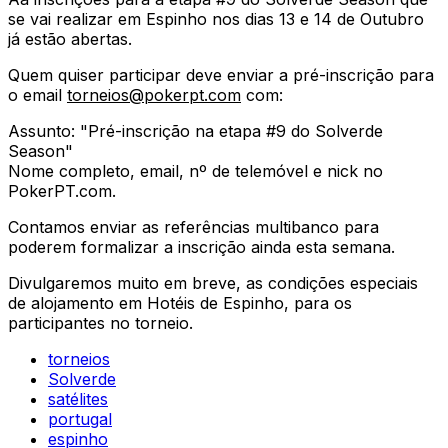
se vai realizar em Espinho nos dias 13 e 14 de Outubro
já estão abertas.
Quem quiser participar deve enviar a pré-inscrição para
o email
torneios@pokerpt.com
com:
Assunto: "Pré-inscrição na etapa #9 do Solverde
Season"
Nome completo, email, nº de telemóvel e nick no
PokerPT.com.
Contamos enviar as referências multibanco para
poderem formalizar a inscrição ainda esta semana.
Divulgaremos muito em breve, as condições especiais
de alojamento em Hotéis de Espinho, para os
participantes no torneio.
torneios
Solverde
satélites
portugal
espinho