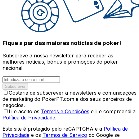
Fique a par das maiores notícias de poker!
Subscreve a nossa newsletter para receber as
melhores notícias, bónus e promoções do poker
nacional.
Subscrever
Gostaria de subscrever a newsletters e comunicações
de marketing do PokerPT.com e dos seus parceiros de
negócios.
Li e aceito os
Termos e Condições
e li e compreendi a
Política de Privacidade
.
Este site é protegido pelo reCAPTCHA e a
Política de
Privacidade
e os
Termos de Serviço
do Google se