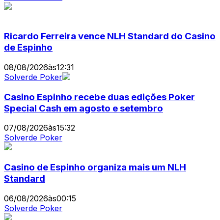
Ricardo Ferreira vence NLH Standard do Casino
de Espinho
08/08/2026
às
12:31
Solverde Poker
Casino Espinho recebe duas edições Poker
Special Cash em agosto e setembro
07/08/2026
às
15:32
Solverde Poker
Casino de Espinho organiza mais um NLH
Standard
06/08/2026
às
00:15
Solverde Poker