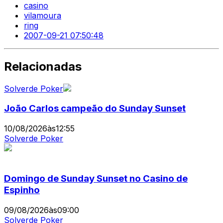
casino
vilamoura
ring
2007-09-21 07:50:48
Relacionadas
Solverde Poker
João Carlos campeão do Sunday Sunset
10/08/2026
às
12:55
Solverde Poker
Domingo de Sunday Sunset no Casino de
Espinho
09/08/2026
às
09:00
Solverde Poker