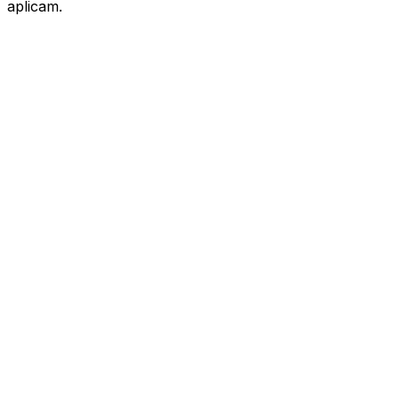
aplicam.