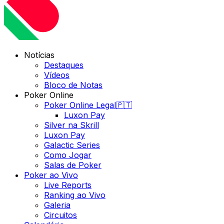
Notícias
Destaques
Vídeos
Bloco de Notas
Poker Online
Poker Online Legal🇵🇹
Luxon Pay
Silver na Skrill
Luxon Pay
Galactic Series
Como Jogar
Salas de Poker
Poker ao Vivo
Live Reports
Ranking ao Vivo
Galeria
Circuitos