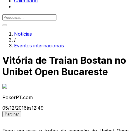
Calendário
Notícias
/
Eventos internacionais
Vitória de Traian Bostan no
Unibet Open Bucareste
PokerPT.com
05/12/2016
às
12:49
Partilhar
Ficou em casa o troféu de campeão do Unibet Open