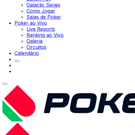
Galactic Series
Como Jogar
Salas de Poker
Poker ao Vivo
Live Reports
Ranking ao Vivo
Galeria
Circuitos
Calendário