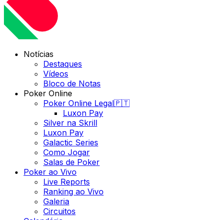
Notícias
Destaques
Vídeos
Bloco de Notas
Poker Online
Poker Online Legal🇵🇹
Luxon Pay
Silver na Skrill
Luxon Pay
Galactic Series
Como Jogar
Salas de Poker
Poker ao Vivo
Live Reports
Ranking ao Vivo
Galeria
Circuitos