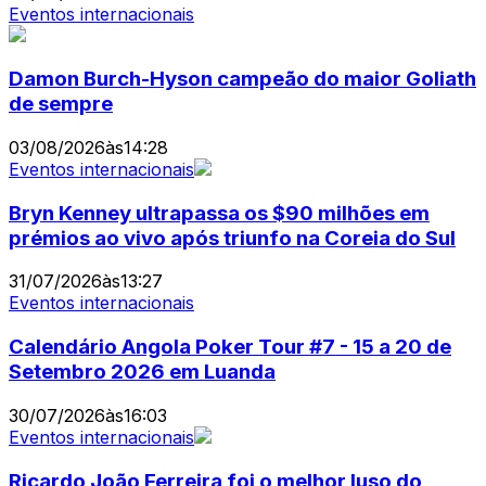
Eventos internacionais
Damon Burch-Hyson campeão do maior Goliath
de sempre
03/08/2026
às
14:28
Eventos internacionais
Bryn Kenney ultrapassa os $90 milhões em
prémios ao vivo após triunfo na Coreia do Sul
31/07/2026
às
13:27
Eventos internacionais
Calendário Angola Poker Tour #7 - 15 a 20 de
Setembro 2026 em Luanda
30/07/2026
às
16:03
Eventos internacionais
Ricardo João Ferreira foi o melhor luso do