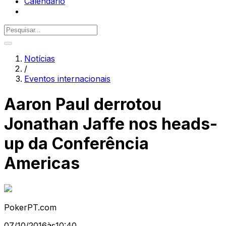
Calendário
Notícias
/
Eventos internacionais
Aaron Paul derrotou
Jonathan Jaffe nos heads-
up da Conferência
Americas
PokerPT.com
07/10/2016
às
10:40