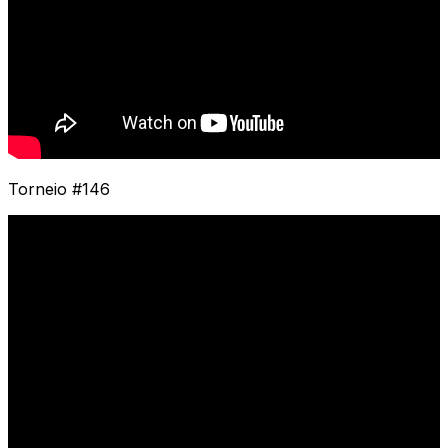
Torneio #146