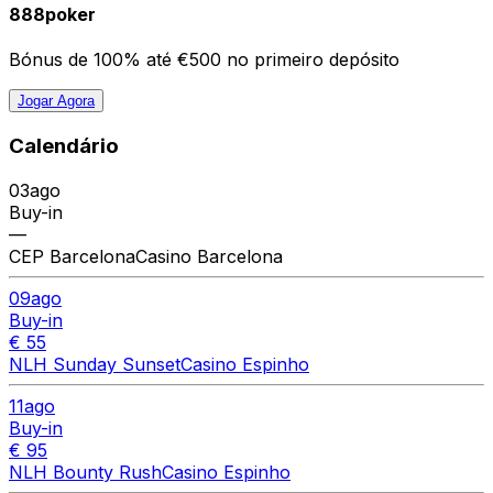
888poker
Bónus de 100% até €500 no primeiro depósito
Jogar Agora
Calendário
03
ago
Buy-in
—
CEP Barcelona
Casino Barcelona
09
ago
Buy-in
€ 55
NLH Sunday Sunset
Casino Espinho
11
ago
Buy-in
€ 95
NLH Bounty Rush
Casino Espinho