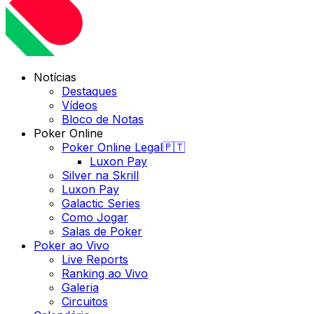
Notícias
Destaques
Vídeos
Bloco de Notas
Poker Online
Poker Online Legal🇵🇹
Luxon Pay
Silver na Skrill
Luxon Pay
Galactic Series
Como Jogar
Salas de Poker
Poker ao Vivo
Live Reports
Ranking ao Vivo
Galeria
Circuitos