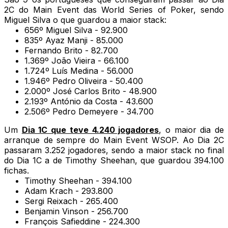
2C do Main Event das World Series of Poker, sendo
Miguel Silva o que guardou a maior stack:
656º Miguel Silva - 92.900
835º Ayaz Manji - 85.000
Fernando Brito - 82.700
1.369º João Vieira - 66.100
1.724º Luís Medina - 56.000
1.946º Pedro Oliveira - 50.400
2.000º José Carlos Brito - 48.900
2.193º António da Costa - 43.600
2.506º Pedro Demeyere - 34.700
Um
Dia 1C que teve 4.240 jogadores
, o maior dia de
arranque de sempre do Main Event WSOP. Ao Dia 2C
passaram 3.252 jogadores, sendo a maior stack no final
do Dia 1C a de Timothy Sheehan, que guardou 394.100
fichas.
Timothy Sheehan - 394.100
Adam Krach - 293.800
Sergi Reixach - 265.400
Benjamin Vinson - 256.700
François Safieddine - 224.300