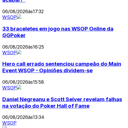
06/08/2026
às
17:32
WSOP
33 braceletes em jogo nas WSOP Online da
GGPoker
06/08/2026
às
16:25
WSOP
Hero call errado sentenciou campeão do Main
Event WSOP - Opiniões dividem-se
06/08/2026
às
15:58
WSOP
Daniel Negreanu e Scott Seiver revelam falhas
na votação do Poker Hall of Fame
06/08/2026
às
13:34
WSOP