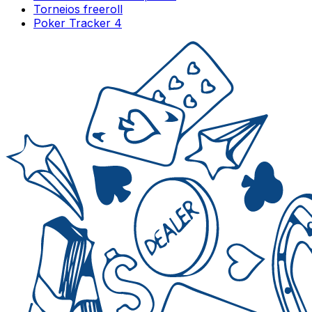
Torneios freeroll
Poker Tracker 4