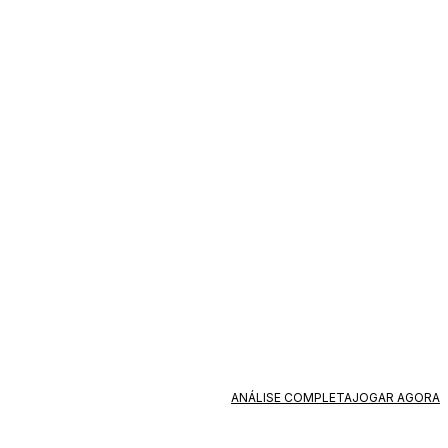
ANÁLISE COMPLETA
JOGAR AGORA