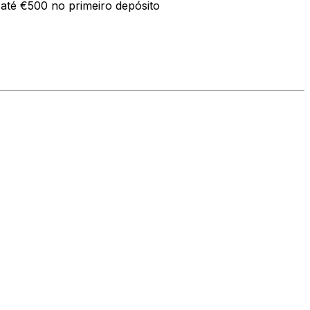
té €500 no primeiro depósito