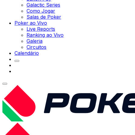
Galactic Series
Como Jogar
Salas de Poker
Poker ao Vivo
Live Reports
Ranking ao Vivo
Galeria
Circuitos
Calendário