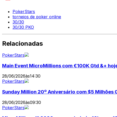
PokerStars
torneios de poker online
30/30
30/30 PKO
Relacionadas
PokerStars
Main Event MicroMillions com €100K Gtd &+ hoj
28/06/2026
às
14:30
PokerStars
Sunday Million 20º Aniversário com $5 Milhões 
28/06/2026
às
09:30
PokerStars