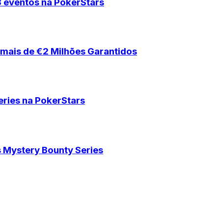
13 eventos na PokerStars
mais de €2 Milhões Garantidos
eries na PokerStars
 Mystery Bounty Series