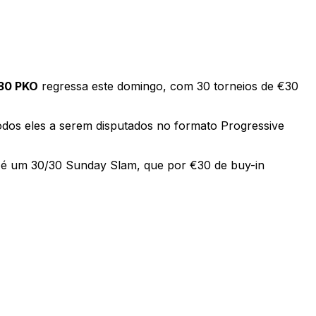
30 PKO
regressa este domingo, com 30 torneios de €30
odos eles a serem disputados no formato Progressive
, é um 30/30 Sunday Slam, que por €30 de buy-in