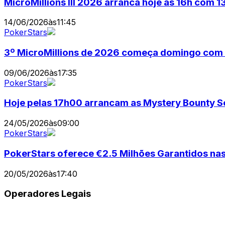
MicroMillions III 2026 arranca hoje às 16h com 
14/06/2026
às
11:45
PokerStars
3º MicroMillions de 2026 começa domingo com 
09/06/2026
às
17:35
PokerStars
Hoje pelas 17h00 arrancam as Mystery Bounty S
24/05/2026
às
09:00
PokerStars
PokerStars oferece €2.5 Milhões Garantidos nas
20/05/2026
às
17:40
Operadores Legais