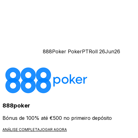
888Poker PokerPTRoll 26Jun26
888poker
Bónus de 100% até €500 no primeiro depósito
ANÁLISE COMPLETA
JOGAR AGORA