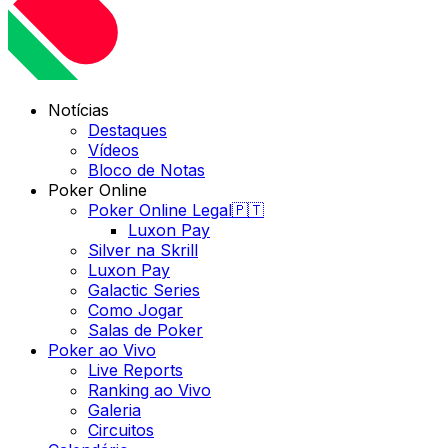
Notícias
Destaques
Vídeos
Bloco de Notas
Poker Online
Poker Online Legal🇵🇹
Luxon Pay
Silver na Skrill
Luxon Pay
Galactic Series
Como Jogar
Salas de Poker
Poker ao Vivo
Live Reports
Ranking ao Vivo
Galeria
Circuitos