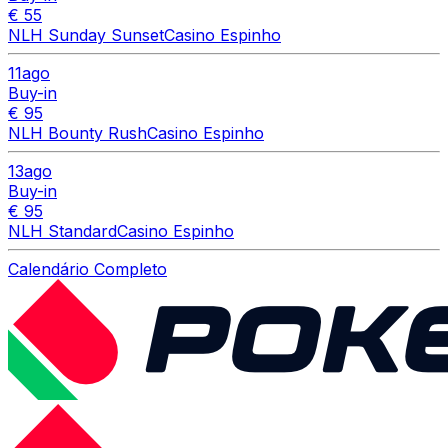
€ 55
NLH Sunday Sunset
Casino Espinho
11
ago
Buy-in
€ 95
NLH Bounty Rush
Casino Espinho
13
ago
Buy-in
€ 95
NLH Standard
Casino Espinho
Calendário Completo