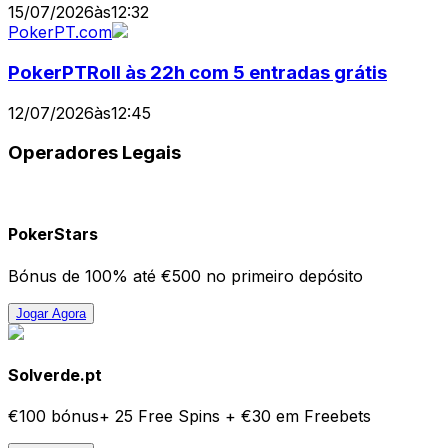
15/07/2026
às
12:32
PokerPT.com
PokerPTRoll às 22h com 5 entradas grátis
12/07/2026
às
12:45
Operadores Legais
PokerStars
Bónus de 100% até €500 no primeiro depósito
Jogar Agora
Solverde.pt
€100 bónus+ 25 Free Spins + €30 em Freebets