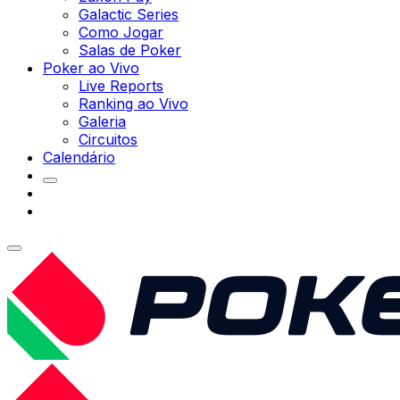
Galactic Series
Como Jogar
Salas de Poker
Poker ao Vivo
Live Reports
Ranking ao Vivo
Galeria
Circuitos
Calendário