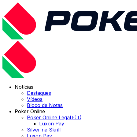
Notícias
Destaques
Vídeos
Bloco de Notas
Poker Online
Poker Online Legal🇵🇹
Luxon Pay
Silver na Skrill
Luxon Pay