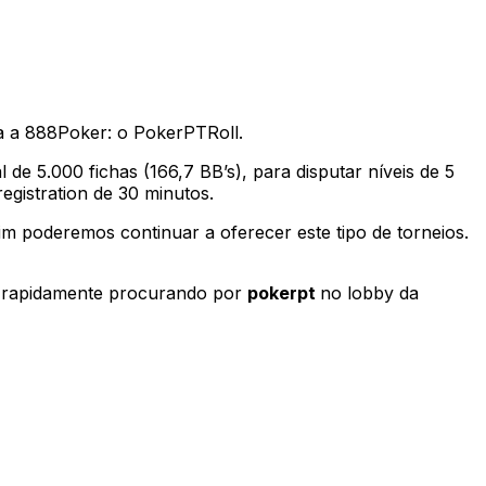
a a 888Poker: o PokerPTRoll.
al de 5.000 fichas (166,7 BB’s), para disputar níveis de 5
registration de 30 minutos.
im poderemos continuar a oferecer este tipo de torneios.
s rapidamente procurando por
pokerpt
no lobby da