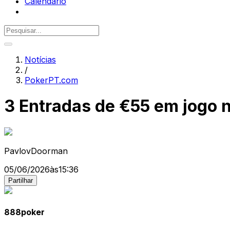
Calendário
Notícias
/
PokerPT.com
3 Entradas de €55 em jogo n
PavlovDoorman
05/06/2026
às
15:36
Partilhar
888poker