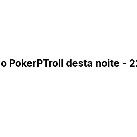
o PokerPTroll desta noite - 