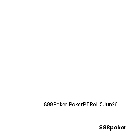
888Poker PokerPTRoll 5Jun26
888poker