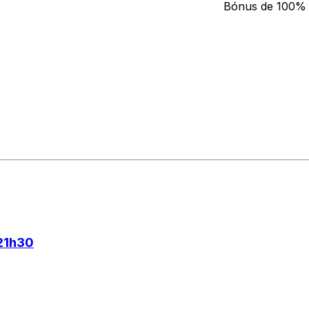
Bónus de 100% a
 21h30