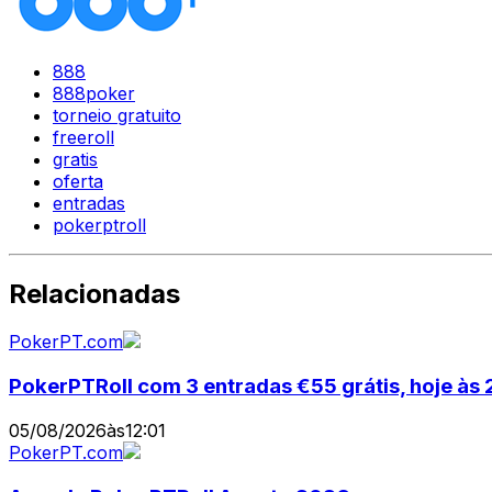
888
888poker
torneio gratuito
freeroll
gratis
oferta
entradas
pokerptroll
Relacionadas
PokerPT.com
PokerPTRoll com 3 entradas €55 grátis, hoje às
05/08/2026
às
12:01
PokerPT.com