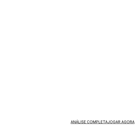
ANÁLISE COMPLETA
JOGAR AGORA