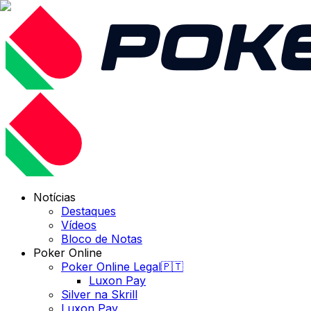
Notícias
Destaques
Vídeos
Bloco de Notas
Poker Online
Poker Online Legal🇵🇹
Luxon Pay
Silver na Skrill
Luxon Pay