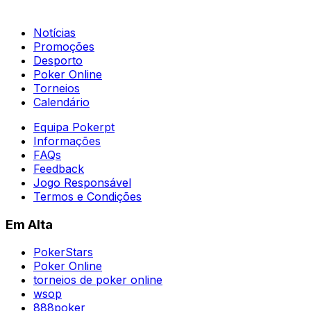
Notícias
Promoções
Desporto
Poker Online
Torneios
Calendário
Equipa Pokerpt
Informações
FAQs
Feedback
Jogo Responsável
Termos e Condições
Em Alta
PokerStars
Poker Online
torneios de poker online
wsop
888poker