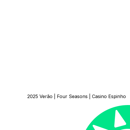
2025 Verão | Four Seasons | Casino Espinho