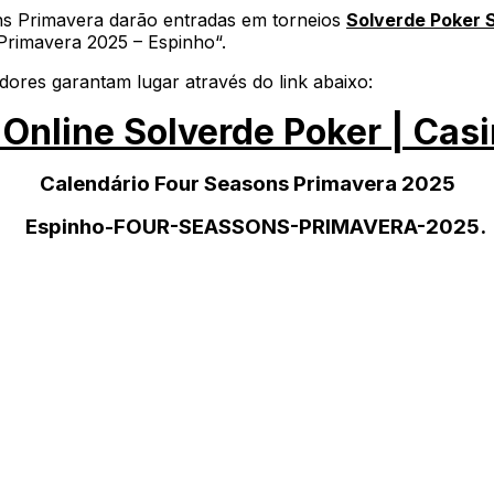
s Primavera darão entradas em torneios
Solverde Poker 
 Primavera 2025 – Espinho
“.
dores garantam lugar através do link abaixo:
 Online Solverde Poker | Cas
Calendário Four Seasons Primavera 2025