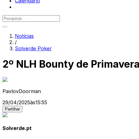
Calendário
Notícias
/
Solverde Poker
2º NLH Bounty de Primavera
PavlovDoorman
29/04/2025
às
15:55
Partilhar
Solverde.pt