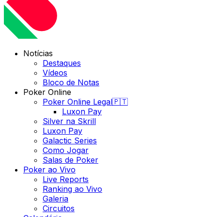
Notícias
Destaques
Vídeos
Bloco de Notas
Poker Online
Poker Online Legal🇵🇹
Luxon Pay
Silver na Skrill
Luxon Pay
Galactic Series
Como Jogar
Salas de Poker
Poker ao Vivo
Live Reports
Ranking ao Vivo
Galeria
Circuitos