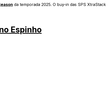
Season
da temporada 2025. O buy-in das SPS XtraStack
ino Espinho