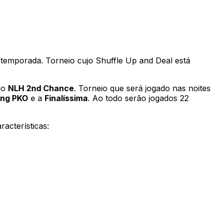
temporada. Torneio cujo Shuffle Up and Deal está
io
NLH 2nd Chance
. Torneio que será jogado nas noites
ing PKO
e a
Finalíssima
. Ao todo serão jogados 22
acterísticas: