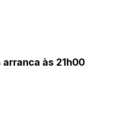
 arranca às 21h00