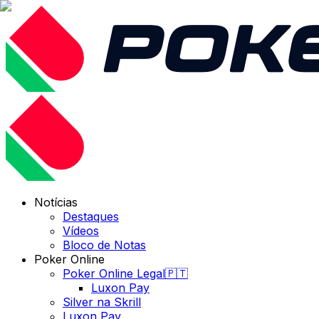
Notícias
Destaques
Vídeos
Bloco de Notas
Poker Online
Poker Online Legal🇵🇹
Luxon Pay
Silver na Skrill
Luxon Pay