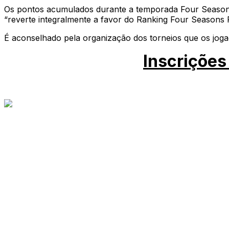
Os pontos acumulados durante a temporada Four Season
“
reverte integralmente a favor do Ranking Four Seasons
É aconselhado pela organização dos torneios que os joga
Inscrições