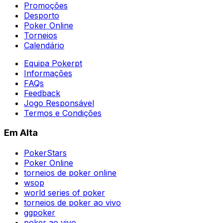
Promoções
Desporto
Poker Online
Torneios
Calendário
Equipa Pokerpt
Informações
FAQs
Feedback
Jogo Responsável
Termos e Condições
Em Alta
PokerStars
Poker Online
torneios de poker online
wsop
world series of poker
torneios de poker ao vivo
ggpoker
poker ao vivo