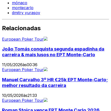
mónaco
montecarlo
dmitry yurasov
Relacionadas
European Poker Tour
João Tomás conquista segunda espadinha da
carreira & mais lusos no EPT Monte-Carlo
11/05/2026
às
00:36
European Poker Tour
Manuel Carvalho 3º HR €25k EPT Monte-Carlo;
melhor resultado da carreira
10/05/2026
às
21:33
European Poker Tour
Roman Stoica vence EPT Monte Carlo 2026