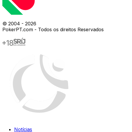
© 2004 -
2026
PokerPT.com - Todos os direitos Reservados
Notícias