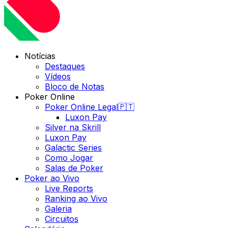
Notícias
Destaques
Vídeos
Bloco de Notas
Poker Online
Poker Online Legal🇵🇹
Luxon Pay
Silver na Skrill
Luxon Pay
Galactic Series
Como Jogar
Salas de Poker
Poker ao Vivo
Live Reports
Ranking ao Vivo
Galeria
Circuitos