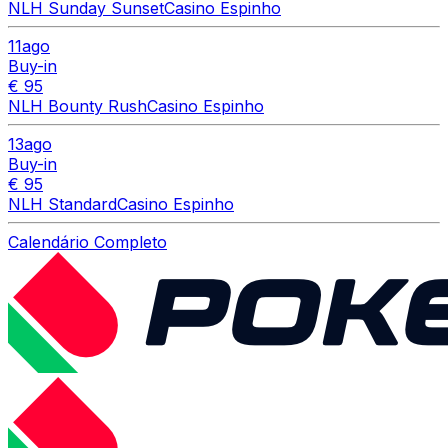
NLH Sunday Sunset
Casino Espinho
11
ago
Buy-in
€ 95
NLH Bounty Rush
Casino Espinho
13
ago
Buy-in
€ 95
NLH Standard
Casino Espinho
Calendário Completo