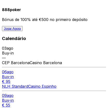
888poker
Bónus de 100% até €500 no primeiro depósito
Jogar Agora
Calendário
03
ago
Buy-in
—
CEP Barcelona
Casino Barcelona
06
ago
Buy-in
€ 95
NLH Standard
Casino Espinho
09
ago
Buy-in
€ 55