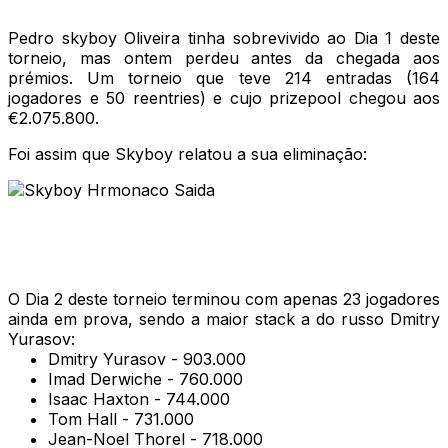
Pedro skyboy Oliveira tinha sobrevivido ao Dia 1 deste
torneio, mas ontem perdeu antes da chegada aos
prémios. Um torneio que teve 214 entradas (164
jogadores e 50 reentries) e cujo prizepool chegou aos
€2.075.800.
Foi assim que Skyboy relatou a sua eliminação:
O Dia 2 deste torneio terminou com apenas 23 jogadores
ainda em prova, sendo a maior stack a do russo Dmitry
Yurasov:
Dmitry Yurasov - 903.000
Imad Derwiche - 760.000
Isaac Haxton - 744.000
Tom Hall - 731.000
Jean-Noel Thorel - 718.000