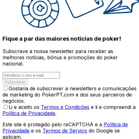
Fique a par das maiores notícias de poker!
Subscreve a nossa newsletter para receber as
melhores notícias, bónus e promoções do poker
nacional.
Subscrever
Gostaria de subscrever a newsletters e comunicações
de marketing do PokerPT.com e dos seus parceiros de
negócios.
Li e aceito os
Termos e Condições
e li e compreendi a
Política de Privacidade
.
Este site é protegido pelo reCAPTCHA e a
Política de
Privacidade
e os
Termos de Serviço
do Google se
aplicam.