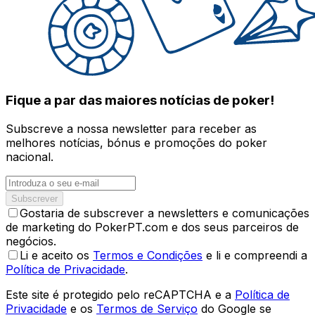
Fique a par das maiores notícias de poker!
Subscreve a nossa newsletter para receber as
melhores notícias, bónus e promoções do poker
nacional.
Subscrever
Gostaria de subscrever a newsletters e comunicações
de marketing do PokerPT.com e dos seus parceiros de
negócios.
Li e aceito os
Termos e Condições
e li e compreendi a
Política de Privacidade
.
Este site é protegido pelo reCAPTCHA e a
Política de
Privacidade
e os
Termos de Serviço
do Google se