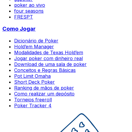
poker ao vivo
four seasons
FRESPT
Como Jogar
Dicionário de Poker
Hold’em Manager
Modalidades de Texas Hold’em
Jogar poker com dinheiro real
Download de uma sala de poker
Conceitos e Regras Básicas
Pot Limit Omaha
Short Deck Poker
Ranking de mãos de poker
Como realizar um depósito
Torneios freeroll
Poker Tracker 4