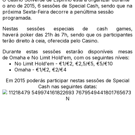
o ano de 2015, 6 sessões de Special Cash, sendo que na
próxima Sexta-Feira decorre a penúltima sessão
programada.
Nestas sessões especiais de cash games,
haverá poker das 21h às 7h, sendo que os participantes
terão direito à ceia, oferecida pelo Casino.
Durante estas sessões estarão disponíveis mesas
de Omaha e No Limit Hold'em, com os seguintes níveis:
No Limit Hold'em - €1/€2, €2,5/€5, €5/€10
Omaha - €1/€2, €2/€4
Em 2015 poderás participar nestas sessões de Special
Cash nas seguintes datas: