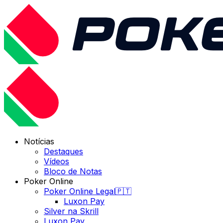
Notícias
Destaques
Vídeos
Bloco de Notas
Poker Online
Poker Online Legal🇵🇹
Luxon Pay
Silver na Skrill
Luxon Pay