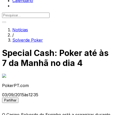
Calendário
Notícias
/
Solverde Poker
Special Cash: Poker até às
7 da Manhã no dia 4
PokerPT.com
03/09/2015
às
12:35
Partilhar
O Casino Solverde de Espinho está a organizar durante