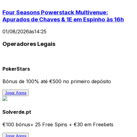
Four Seasons Powerstack Multivenue:
Apurados de Chaves & 1E em Espinho às 16h
01/08/2026
às
14:25
Operadores Legais
PokerStars
Bónus de 100% até €500 no primeiro depósito
Jogar Agora
Solverde.pt
€100 bónus+ 25 Free Spins + €30 em Freebets
Jogar Agora