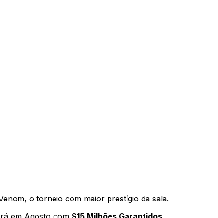
Venom, o torneio com maior prestígio da sala.
sará em Agosto com
$15 Milhões Garantidos
.