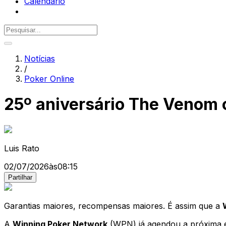
Calendário
Notícias
/
Poker Online
25º aniversário The Venom 
Luis Rato
02/07/2026
às
08:15
Partilhar
Garantias maiores, recompensas maiores. É assim que a
A
Winning Poker Network
(WPN) já agendou a próxima e