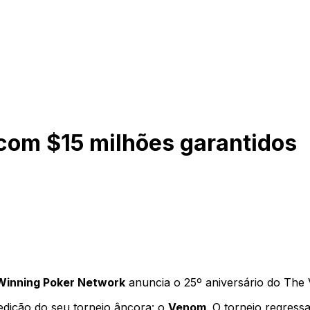
com $15 milhões garantidos
Winning Poker Network
anuncia o 25º aniversário do The 
dição do seu torneio âncora: o
Venom
. O torneio regres