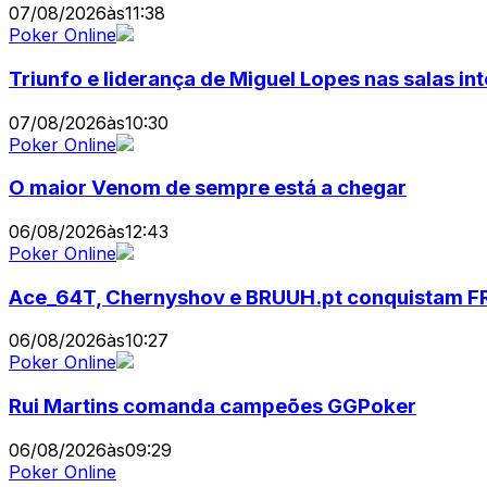
07/08/2026
às
11:38
Poker Online
Triunfo e liderança de Miguel Lopes nas salas in
07/08/2026
às
10:30
Poker Online
O maior Venom de sempre está a chegar
06/08/2026
às
12:43
Poker Online
Ace_64T, Chernyshov e BRUUH.pt conquistam 
06/08/2026
às
10:27
Poker Online
Rui Martins comanda campeões GGPoker
06/08/2026
às
09:29
Poker Online