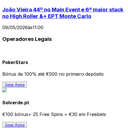
João Vieira 44º no Main Event e 6ª maior stack
no High Roller &+ EPT Monte Carlo
09/05/2026
às
11:00
Operadores Legais
PokerStars
Bónus de 100% até €500 no primeiro depósito
Jogar Agora
Solverde.pt
€100 bónus+ 25 Free Spins + €30 em Freebets
Jogar Agora