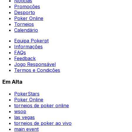
Notícias
Promoções
Desporto
Poker Online
Torneios
Calendário
Equipa Pokerpt
Informações
FAQs
Feedback
Jogo Responsável
Termos e Condições
Em Alta
PokerStars
Poker Online
torneios de poker online
wsop
las vegas
torneios de poker ao vivo
main event