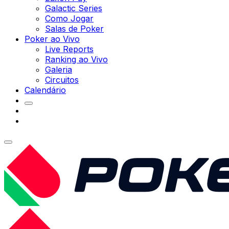
Galactic Series
Como Jogar
Salas de Poker
Poker ao Vivo
Live Reports
Ranking ao Vivo
Galeria
Circuitos
Calendário