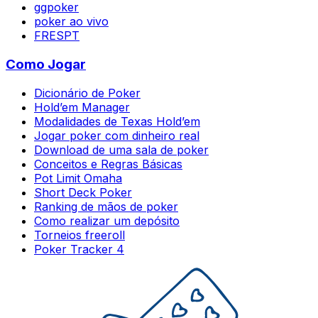
ggpoker
poker ao vivo
FRESPT
Como Jogar
Dicionário de Poker
Hold’em Manager
Modalidades de Texas Hold’em
Jogar poker com dinheiro real
Download de uma sala de poker
Conceitos e Regras Básicas
Pot Limit Omaha
Short Deck Poker
Ranking de mãos de poker
Como realizar um depósito
Torneios freeroll
Poker Tracker 4