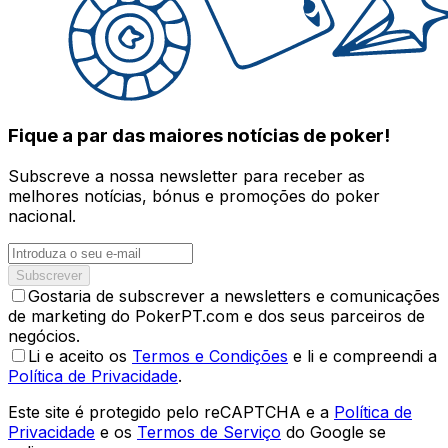
Fique a par das maiores notícias de poker!
Subscreve a nossa newsletter para receber as
melhores notícias, bónus e promoções do poker
nacional.
Subscrever
Gostaria de subscrever a newsletters e comunicações
de marketing do PokerPT.com e dos seus parceiros de
negócios.
Li e aceito os
Termos e Condições
e li e compreendi a
Política de Privacidade
.
Este site é protegido pelo reCAPTCHA e a
Política de
Privacidade
e os
Termos de Serviço
do Google se