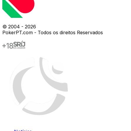
© 2004 -
2026
PokerPT.com - Todos os direitos Reservados