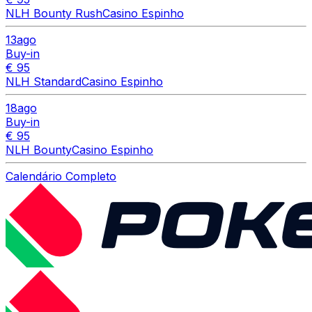
NLH Bounty Rush
Casino Espinho
13
ago
Buy-in
€ 95
NLH Standard
Casino Espinho
18
ago
Buy-in
€ 95
NLH Bounty
Casino Espinho
Calendário Completo