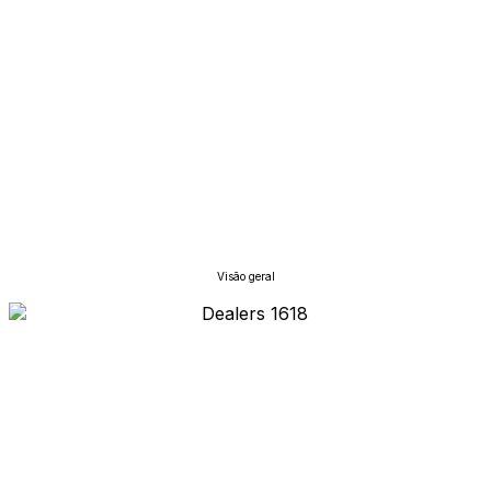
Visão geral