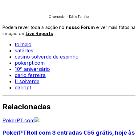
O vencedor - Dário Ferreira
Podem rever toda a acção no
nosso Fórum
e ver mais fotos na
secção de
Live Reports
torneio
satélites
casino solverde de espinho
pokerpt.com
10º aniversário
dario ferreira
II solverde
dariopt
Relacionadas
PokerPT.com
PokerPTRoll com 3 entradas €55 grátis, hoje às