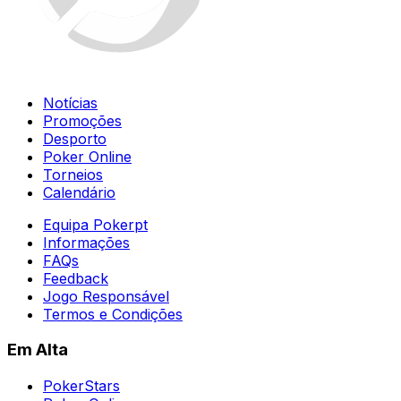
Notícias
Promoções
Desporto
Poker Online
Torneios
Calendário
Equipa Pokerpt
Informações
FAQs
Feedback
Jogo Responsável
Termos e Condições
Em Alta
PokerStars