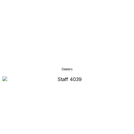
Dealers