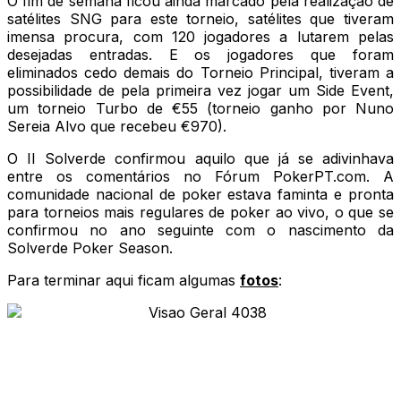
O fim de semana ficou ainda marcado pela realização de
satélites SNG para este torneio, satélites que tiveram
imensa procura, com 120 jogadores a lutarem pelas
desejadas entradas. E os jogadores que foram
eliminados cedo demais do Torneio Principal, tiveram a
possibilidade de pela primeira vez jogar um Side Event,
um torneio Turbo de €55 (torneio ganho por Nuno
Sereia Alvo que recebeu €970).
O II Solverde confirmou aquilo que já se adivinhava
entre os comentários no Fórum PokerPT.com. A
comunidade nacional de poker estava faminta e pronta
para torneios mais regulares de poker ao vivo, o que se
confirmou no ano seguinte com o nascimento da
Solverde Poker Season.
Para terminar aqui ficam algumas
fotos
: