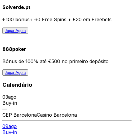
Solverde.pt
€100 bónus+ 60 Free Spins + €30 em Freebets
Jogar Agora
888poker
Bónus de 100% até €500 no primeiro depósito
Jogar Agora
Calendário
03
ago
Buy-in
—
CEP Barcelona
Casino Barcelona
09
ago
Buy-in