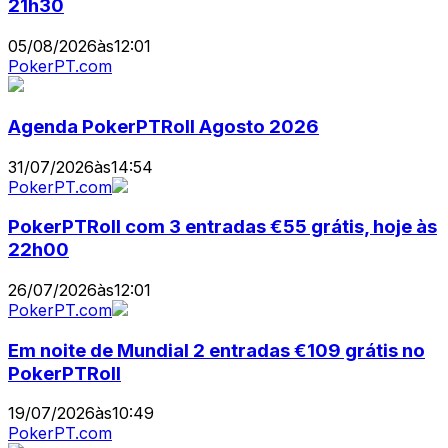
21h30
05/08/2026
às
12:01
PokerPT.com
Agenda PokerPTRoll Agosto 2026
31/07/2026
às
14:54
PokerPT.com
PokerPTRoll com 3 entradas €55 grátis, hoje às
22h00
26/07/2026
às
12:01
PokerPT.com
Em noite de Mundial 2 entradas €109 grátis no
PokerPTRoll
19/07/2026
às
10:49
PokerPT.com