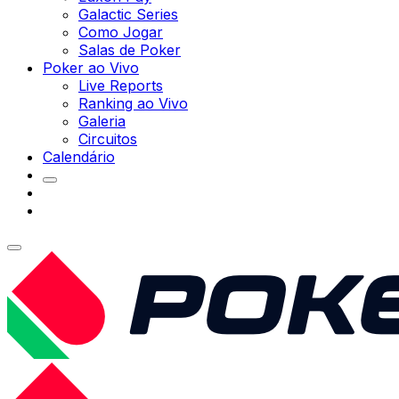
Galactic Series
Como Jogar
Salas de Poker
Poker ao Vivo
Live Reports
Ranking ao Vivo
Galeria
Circuitos
Calendário