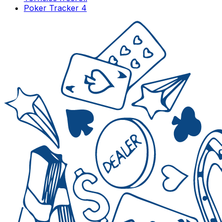
Poker Tracker 4