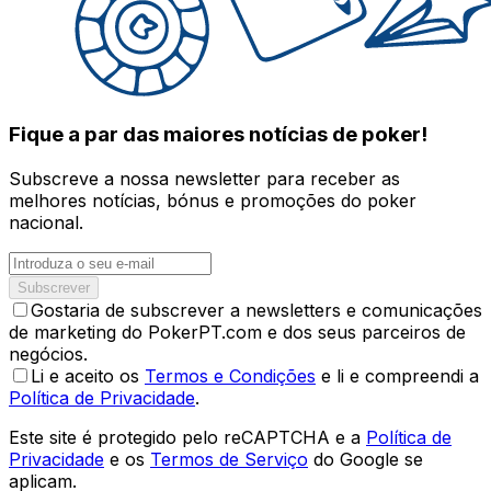
Fique a par das maiores notícias de poker!
Subscreve a nossa newsletter para receber as
melhores notícias, bónus e promoções do poker
nacional.
Subscrever
Gostaria de subscrever a newsletters e comunicações
de marketing do PokerPT.com e dos seus parceiros de
negócios.
Li e aceito os
Termos e Condições
e li e compreendi a
Política de Privacidade
.
Este site é protegido pelo reCAPTCHA e a
Política de
Privacidade
e os
Termos de Serviço
do Google se
aplicam.