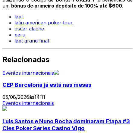
um
bónus de primeiro depósito de 100% até $600
.
lapt
latin american poker tour
oscar alache
peru
lapt grand final
Relacionadas
Eventos internacionais
CEP Barcelona já está nas mesas
05/08/2026
às
14:11
Eventos internacionais
Luís Santos e Nuno Rocha dominaram Etapa #3
Cíes Poker Series Casino Vigo