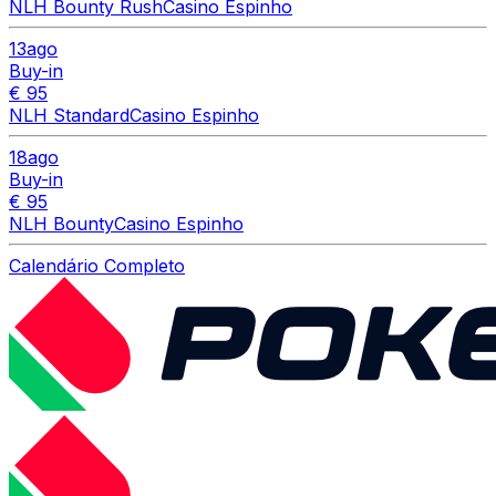
NLH Bounty Rush
Casino Espinho
13
ago
Buy-in
€ 95
NLH Standard
Casino Espinho
18
ago
Buy-in
€ 95
NLH Bounty
Casino Espinho
Calendário Completo