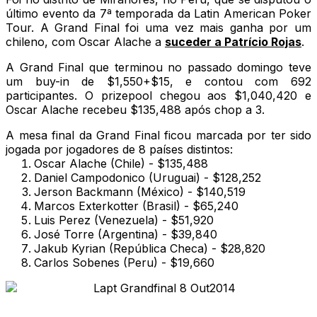
último evento da 7ª temporada da Latin American Poker
Tour. A Grand Final foi uma vez mais ganha por um
chileno, com Oscar Alache a
suceder a Patrício Rojas
.
A Grand Final que terminou no passado domingo teve
um buy-in de $1,550+$15, e contou com 692
participantes. O prizepool chegou aos $1,040,420 e
Oscar Alache recebeu $135,488 após chop a 3.
A mesa final da Grand Final ficou marcada por ter sido
jogada por jogadores de 8 países distintos:
Oscar Alache (Chile) - $135,488
Daniel Campodonico (Uruguai) - $128,252
Jerson Backmann (México) - $140,519
Marcos Exterkotter (Brasil) - $65,240
Luis Perez (Venezuela) - $51,920
José Torre (Argentina) - $39,840
Jakub Kyrian (República Checa) - $28,820
Carlos Sobenes (Peru) - $19,660