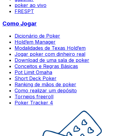
poker ao vivo
FRESPT
Como Jogar
Dicionário de Poker
Hold’em Manager
Modalidades de Texas Hold’em
Jogar poker com dinheiro real
Download de uma sala de poker
Conceitos e Regras Básicas
Pot Limit Omaha
Short Deck Poker
Ranking de mãos de poker
Como realizar um depósito
Torneios freeroll
Poker Tracker 4