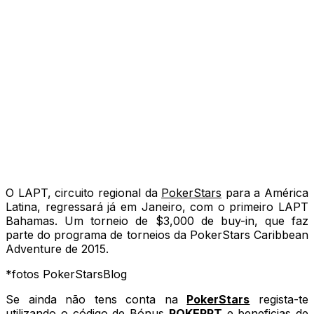
O LAPT, circuito regional da
PokerStars
para a América
Latina, regressará já em Janeiro, com o primeiro LAPT
Bahamas. Um torneio de $3,000 de buy-in, que faz
parte do programa de torneios da PokerStars Caribbean
Adventure de 2015.
*fotos PokerStarsBlog
Se ainda não tens conta na
PokerStars
regista-te
utilizando o código de Bónus
POKERPT
e beneficias de