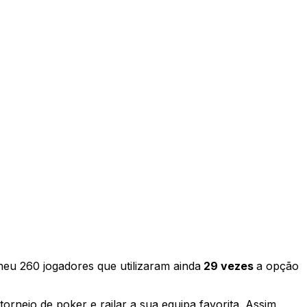
eu 260 jogadores que utilizaram ainda
29 vezes
a opção
orneio de poker e railar a sua equipa favorita. Assim