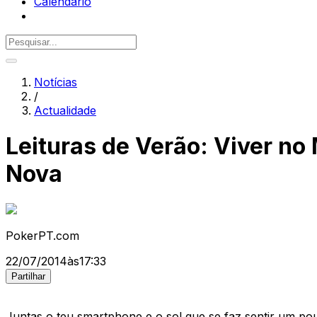
Calendário
Notícias
/
Actualidade
Leituras de Verão: Viver no
Nova
PokerPT.com
22/07/2014
às
17:33
Partilhar
Juntas o teu
smartphone
e o sol que se faz sentir um po