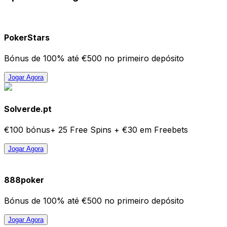
PokerStars
Bónus de 100% até €500 no primeiro depósito
Jogar Agora
Solverde.pt
€100 bónus+ 25 Free Spins + €30 em Freebets
Jogar Agora
888poker
Bónus de 100% até €500 no primeiro depósito
Jogar Agora