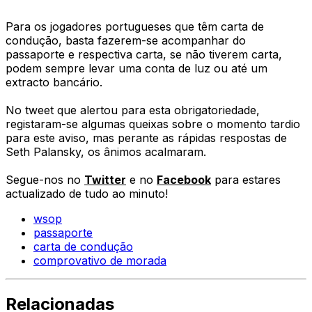
Para os jogadores portugueses que têm carta de
condução, basta fazerem-se acompanhar do
passaporte e respectiva carta, se não tiverem carta,
podem sempre levar uma conta de luz ou até um
extracto bancário.
No tweet que alertou para esta obrigatoriedade,
registaram-se algumas queixas sobre o momento tardio
para este aviso, mas perante as rápidas respostas de
Seth Palansky, os ânimos acalmaram.
Segue-nos no
Twitter
e no
Facebook
para estares
actualizado de tudo ao minuto!
wsop
passaporte
carta de condução
comprovativo de morada
Relacionadas