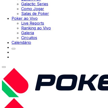
Galactic Series
Como Jogar
Salas de Poker
Poker ao Vivo
Live Reports
Ranking ao Vivo
Galeria
Circuitos
Calendário