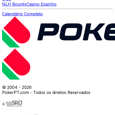
NLH Bounty
Casino Espinho
Calendário Completo
© 2004 -
2026
PokerPT.com - Todos os direitos Reservados