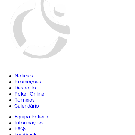
Notícias
Promoções
Desporto
Poker Online
Torneios
Calendário
Equipa Pokerpt
Informações
FAQs
Feedback