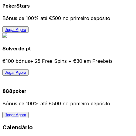
PokerStars
Bónus de 100% até €500 no primeiro depósito
Jogar Agora
Solverde.pt
€100 bónus+ 25 Free Spins + €30 em Freebets
Jogar Agora
888poker
Bónus de 100% até €500 no primeiro depósito
Jogar Agora
Calendário