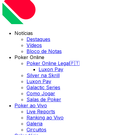
Notícias
Destaques
Vídeos
Bloco de Notas
Poker Online
Poker Online Legal🇵🇹
Luxon Pay
Silver na Skrill
Luxon Pay
Galactic Series
Como Jogar
Salas de Poker
Poker ao Vivo
Live Reports
Ranking ao Vivo
Galeria
Circuitos