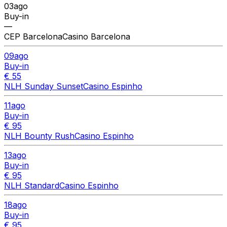
03
ago
Buy-in
—
CEP Barcelona
Casino Barcelona
09
ago
Buy-in
€ 55
NLH Sunday Sunset
Casino Espinho
11
ago
Buy-in
€ 95
NLH Bounty Rush
Casino Espinho
13
ago
Buy-in
€ 95
NLH Standard
Casino Espinho
18
ago
Buy-in
€ 95