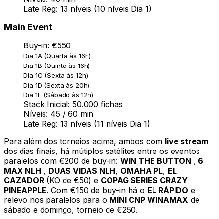
Late Reg: 13 níveis (10 níveis Dia 1)
Main Event
Buy-in: €550
Dia 1A (Quarta às 16h)
Dia 1B (Quinta às 16h)
Dia 1C (Sexta às 12h)
Dia 1D (Sexta às 20h)
Dia 1E (Sábado às 12h)
Stack Inicial: 50.000 fichas
Níveis: 45 / 60 min
Late Reg: 13 níveis (11 níveis Dia 1)
Para além dos torneios acima, ambos com
live stream
dos dias finais, há mútiplos satélites entre os eventos
paralelos com €200 de buy-in:
WIN THE BUTTON
,
6
MAX NLH
,
DUAS VIDAS NLH
,
OMAHA PL
,
EL
CAZADOR
(KO de €50) e
COPAG SERIES CRAZY
PINEAPPLE
. Com €150 de buy-in há o
EL RÁPIDO
e
relevo nos paralelos para o
MINI CNP WINAMAX
de
sábado e domingo, torneio de €250.