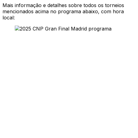
Mais informação e detalhes sobre todos os torneios
mencionados acima no programa abaixo, com hora
local: