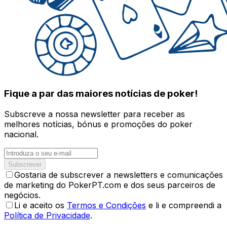
Fique a par das maiores notícias de poker!
Subscreve a nossa newsletter para receber as
melhores notícias, bónus e promoções do poker
nacional.
Subscrever
Gostaria de subscrever a newsletters e comunicações
de marketing do PokerPT.com e dos seus parceiros de
negócios.
Li e aceito os
Termos e Condições
e li e compreendi a
Política de Privacidade
.