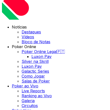
Notícias
Destaques
Vídeos
Bloco de Notas
Poker Online
Poker Online Legal🇵🇹
Luxon Pay
Silver na Skrill
Luxon Pay
Galactic Series
Como Jogar
Salas de Poker
Poker ao Vivo
Live Reports
Ranking ao Vivo
Galeria
Circuitos