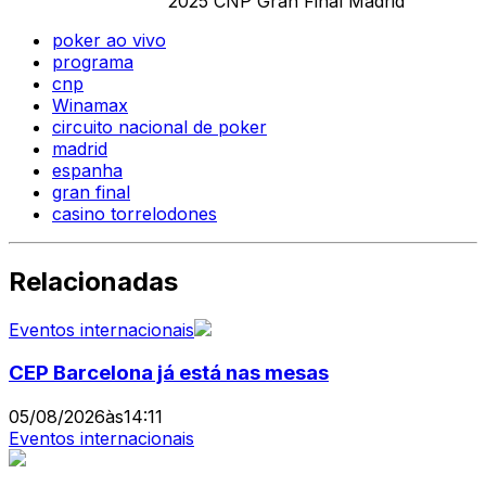
2025 CNP Gran Final Madrid
poker ao vivo
programa
cnp
Winamax
circuito nacional de poker
madrid
espanha
gran final
casino torrelodones
Relacionadas
Eventos internacionais
CEP Barcelona já está nas mesas
05/08/2026
às
14:11
Eventos internacionais