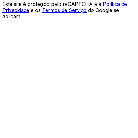
Este site é protegido pelo reCAPTCHA e a
Política de
Privacidade
e os
Termos de Serviço
do Google se
aplicam.