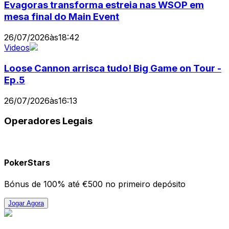
Evagoras transforma estreia nas WSOP em
mesa final do Main Event
26/07/2026
às
18:42
Videos
Loose Cannon arrisca tudo! Big Game on Tour -
Ep.5
26/07/2026
às
16:13
Operadores Legais
PokerStars
Bónus de 100% até €500 no primeiro depósito
Jogar Agora