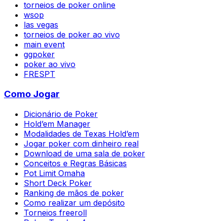
torneios de poker online
wsop
las vegas
torneios de poker ao vivo
main event
ggpoker
poker ao vivo
FRESPT
Como Jogar
Dicionário de Poker
Hold’em Manager
Modalidades de Texas Hold’em
Jogar poker com dinheiro real
Download de uma sala de poker
Conceitos e Regras Básicas
Pot Limit Omaha
Short Deck Poker
Ranking de mãos de poker
Como realizar um depósito
Torneios freeroll