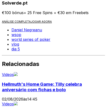
Solverde.pt
€100 bónus+ 25 Free Spins + €30 em Freebets
ANÁLISE COMPLETA
JOGAR AGORA
Daniel Negreanu
wsop
world series of poker
vlog
dia 5
Relacionadas
Videos
Hellmuth's Home Game: Tilly celebra
aniversário com fichas e bolo
02/08/2026
às
14:45
Videos