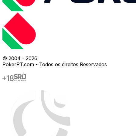
© 2004 -
2026
PokerPT.com - Todos os direitos Reservados