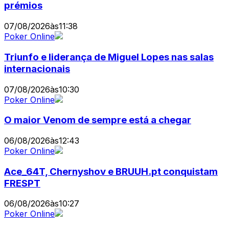
prémios
07/08/2026
às
11:38
Poker Online
Triunfo e liderança de Miguel Lopes nas salas
internacionais
07/08/2026
às
10:30
Poker Online
O maior Venom de sempre está a chegar
06/08/2026
às
12:43
Poker Online
Ace_64T, Chernyshov e BRUUH.pt conquistam
FRESPT
06/08/2026
às
10:27
Poker Online