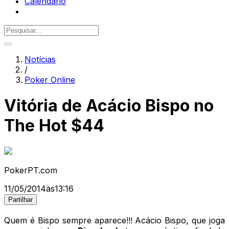
Calendário
Notícias
/
Poker Online
Vitória de Acácio Bispo no
The Hot $44
PokerPT.com
11/05/2014
às
13:16
Partilhar
Quem é
Bispo
sempre aparece!!! Acácio Bispo, que joga