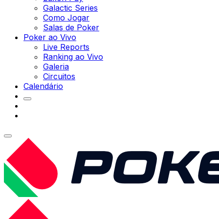
Galactic Series
Como Jogar
Salas de Poker
Poker ao Vivo
Live Reports
Ranking ao Vivo
Galeria
Circuitos
Calendário