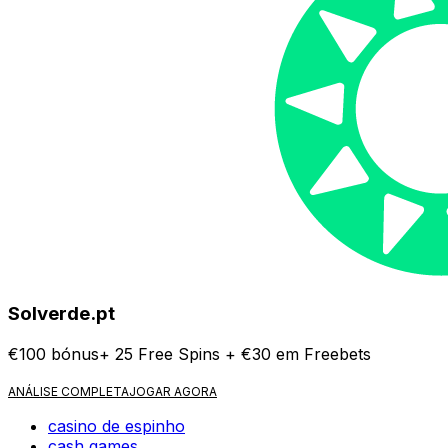
Solverde.pt
€100 bónus+ 25 Free Spins + €30 em Freebets
ANÁLISE COMPLETA
JOGAR AGORA
casino de espinho
cash games