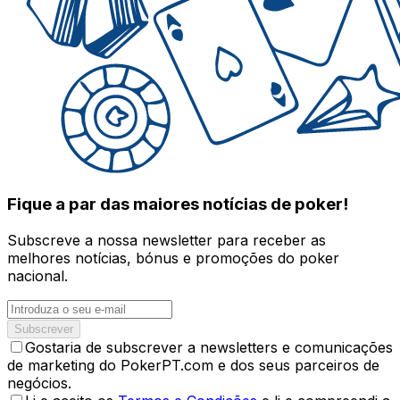
Fique a par das maiores notícias de poker!
Subscreve a nossa newsletter para receber as
melhores notícias, bónus e promoções do poker
nacional.
Subscrever
Gostaria de subscrever a newsletters e comunicações
de marketing do PokerPT.com e dos seus parceiros de
negócios.