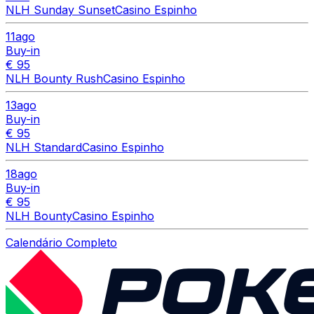
NLH Sunday Sunset
Casino Espinho
11
ago
Buy-in
€ 95
NLH Bounty Rush
Casino Espinho
13
ago
Buy-in
€ 95
NLH Standard
Casino Espinho
18
ago
Buy-in
€ 95
NLH Bounty
Casino Espinho
Calendário Completo