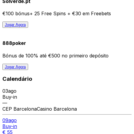
Solverde.pt
€100 bónus+ 25 Free Spins + €30 em Freebets
Jogar Agora
888poker
Bónus de 100% até €500 no primeiro depósito
Jogar Agora
Calendário
03
ago
Buy-in
—
CEP Barcelona
Casino Barcelona
09
ago
Buy-in
€ 55