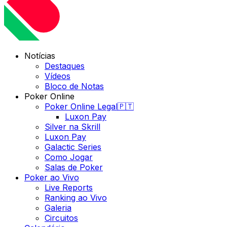
Notícias
Destaques
Vídeos
Bloco de Notas
Poker Online
Poker Online Legal🇵🇹
Luxon Pay
Silver na Skrill
Luxon Pay
Galactic Series
Como Jogar
Salas de Poker
Poker ao Vivo
Live Reports
Ranking ao Vivo
Galeria
Circuitos