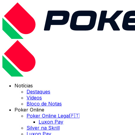
Notícias
Destaques
Vídeos
Bloco de Notas
Poker Online
Poker Online Legal🇵🇹
Luxon Pay
Silver na Skrill
Luxon Pay