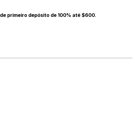
de primeiro depósito de 100% até $600
.