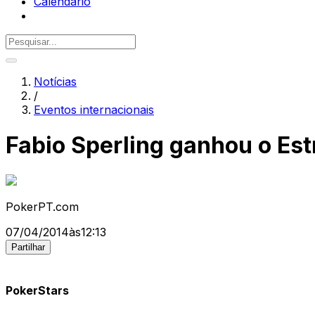
Calendário
Notícias
/
Eventos internacionais
Fabio Sperling ganhou o Est
PokerPT.com
07/04/2014
às
12:13
Partilhar
PokerStars