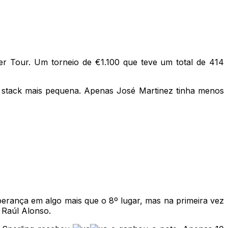
er Tour. Um torneio de €1.100 que teve um total de 414
a stack mais pequena. Apenas José Martinez tinha menos
erança em algo mais que o 8º lugar, mas na primeira vez
Raúl Alonso.