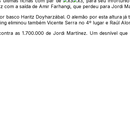
s últimas fichas com par de
, para seu infortúni
vez com a saída de Amir Farhangi, que perdeu para Jordi Ma
ador basco Haritz Doyharzábal. O alemão por esta altura já 
ing eliminou também Vicente Serra no 4º lugar e Raúl Alon
contra as 1.700.000 de Jordi Martínez. Um desnível que 