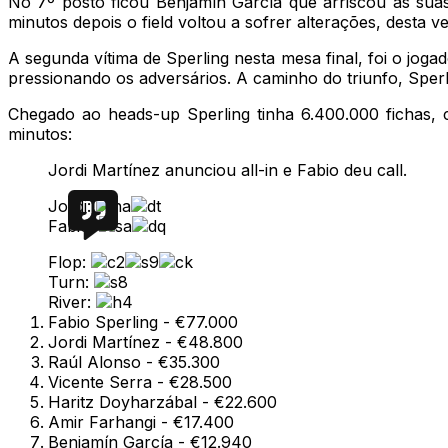
No 7º posto ficou Benjamín García que arriscou as sua
minutos depois o field voltou a sofrer alterações, desta 
A segunda vítima de Sperling nesta mesa final, foi o jog
pressionando os adversários. A caminho do triunfo, Sperl
Chegado ao heads-up Sperling tinha 6.400.000 fichas, 
minutos:
Jordi Martínez anunciou all-in e Fabio deu call.
Jordi:
Fabio:
Flop:
Turn:
River:
Fabio Sperling - €77.000
Jordi Martínez - €48.800
Raúl Alonso - €35.300
Vicente Serra - €28.500
Haritz Doyharzábal - €22.600
Amir Farhangi - €17.400
Benjamín García - €12.940